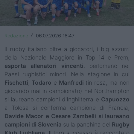
Top14
Premiership
Champions Cup
Redazione
06.07.2026 18:47
/
Challenge Cup
Il rugby italiano oltre a giocatori, i big azzurri
della Nazionale Maggiore in Top 14 e Prem,
World Rugby
esporta allenatori vincenti
, perlomeno nei
Rugby World Cup
Paesi rugbistici minori. Nella stagione in cui
Fischetti
,
Todaro
e
Manfredi
(in rosa, ma non
Super Rugby
giocando mai in campionato) nel Northampton
si laureano campioni d'Inghilterra e
Capuozzo
Rugby in TV
a Tolosa si conferma campione di Francia,
Mercato
Davide Macor e Cesare Zambelli
si laureano
campioni di Slovenia
sulla panchina del
Rugby
Serie A Elite
Klub Ljubljana
. Il loro successo è raccontato