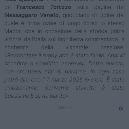
Campionati
da
Francesco Tonizzo
sulle pagine del
Messaggero Veneto
, quotidiano di Udine del
Serie A
quale è firma ovale di lungo corso lo stesso
Serie B
Macor, che in occasione della storica prima
vittoria dell'Italia sull'Inghilterra commentava, a
Serie C
conferma della viscerale passione:
«Raccontare il rugby non è stato facile. Anni di
Femminile
sconfitte o sconfitte onorevoli. Detto questo,
Giovanili
non smetterei mai di parlarne. In ogni caso
potrò dire che il 7 marzo 2026 io c'ero. È stato
Coppa Italia
emozionante. Scriverne stavolta è stato
Minirugby
bellissimo E sì, ho pianto».
Eventi
Top10