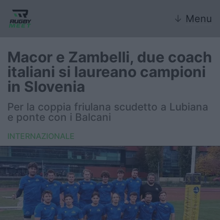
↓
Menu
Macor e Zambelli, due coach
italiani si laureano campioni
Nazionale
in Slovenia
Nazionali giovanili
Per la coppia friulana scudetto a Lubiana
e ponte con i Balcani
Rugby Sevens
INTERNAZIONALE
FIR
Internazionale
6 Nazioni
United Rugby Championship