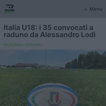
↓
Menu
Italia U18: i 35 convocati a
raduno da Alessandro Lodi
Nazionale
NAZIONALI GIOVANILI
Nazionali giovanili
Rugby Sevens
FIR
Internazionale
6 Nazioni
United Rugby Championship