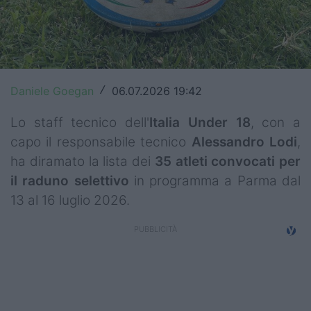
Top14
Premiership
Champions Cup
Daniele Goegan
06.07.2026 19:42
/
Challenge Cup
Lo staff tecnico dell'
Italia Under 18
, con a
World Rugby
capo il responsabile tecnico
Alessandro
Lodi
,
ha diramato la lista dei
35 atleti convocati per
Rugby World Cup
il raduno selettivo
in programma a Parma dal
13 al 16 luglio 2026.
Super Rugby
Rugby in TV
Mercato
Serie A Elite