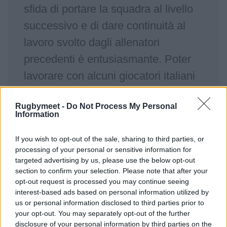
sfida di portare la squadra al livello
successivo e di dare continuità al
lavoro svolto dagli allenatori
precedenti è entusiasmante. Poter
lavorare con alcuni giocatori italiani
di grande talento e contribuire
Rugbymeet -
Do Not Process My Personal
ulteriormente alla loro crescita è per
Information
me un’ulteriore fonte di motivazione.
If you wish to opt-out of the sale, sharing to third parties, or
A tutti i nostri stakeholder, agli
processing of your personal or sensitive information for
sponsor e naturalmente ai nostri
targeted advertising by us, please use the below opt-out
section to confirm your selection. Please note that after your
tifosi, voglio dire che sono felice di
opt-out request is processed you may continue seeing
entrare a far parte della famiglia del
interest-based ads based on personal information utilized by
us or personal information disclosed to third parties prior to
Benetton Rugby. Voglio vedere la
your opt-out. You may separately opt-out of the further
disclosure of your personal information by third parties on the
squadra esprimere un rugby che