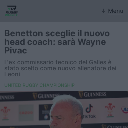
↓
Menu
Benetton sceglie il nuovo
head coach: sarà Wayne
Nazionale
Pivac
Nazionali giovanili
L'ex commissario tecnico del Galles è
stato scelto come nuovo allenatore dei
Rugby Sevens
Leoni
UNITED RUGBY CHAMPIONSHIP
FIR
Internazionale
6 Nazioni
United Rugby Championship