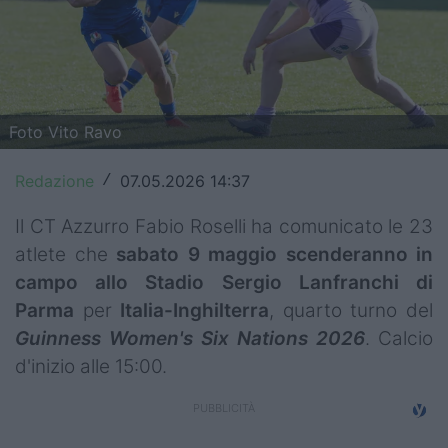
Top14
Premiership
Champions Cup
Foto Vito Ravo
Challenge Cup
Redazione
07.05.2026 14:37
/
World Rugby
Il CT Azzurro Fabio Roselli ha comunicato le 23
Rugby World Cup
atlete che
sabato 9 maggio scenderanno in
campo allo Stadio Sergio Lanfranchi di
Super Rugby
Parma
per
Italia-Inghilterra
, quarto turno del
Rugby in TV
Guinness Women's Six Nations 2026
. Calcio
d'inizio alle 15:00.
Mercato
Serie A Elite