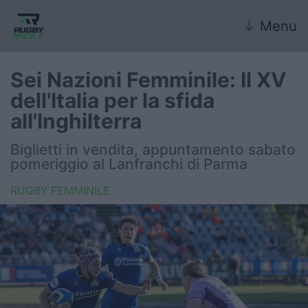
↓
Menu
Sei Nazioni Femminile: Il XV
dell'Italia per la sfida
Nazionale
all'Inghilterra
Nazionali giovanili
Biglietti in vendita, appuntamento sabato
pomeriggio al Lanfranchi di Parma
Rugby Sevens
RUGBY FEMMINILE
FIR
Internazionale
6 Nazioni
United Rugby Championship