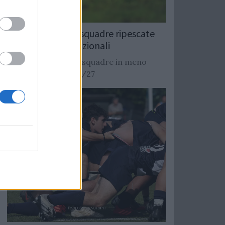
Rugby: Record di squadre ripescate
nei campionati nazionali
Si stimano oltre 20 squadre in meno
dalla stagione 2026/27