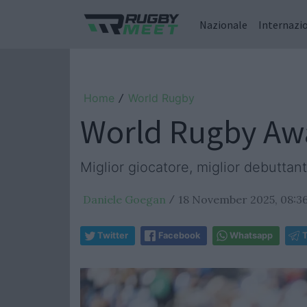
Nazionale
Internazi
Home
World Rugby
/
World Rugby Awar
Miglior giocatore, miglior debuttan
Daniele Goegan
18 November 2025, 08:3
/
Twitter
Facebook
Whatsapp