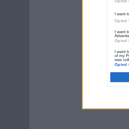
Opted 
I want t
Opted 
I want 
Advertis
Opted 
I want t
of my P
was col
Opted 