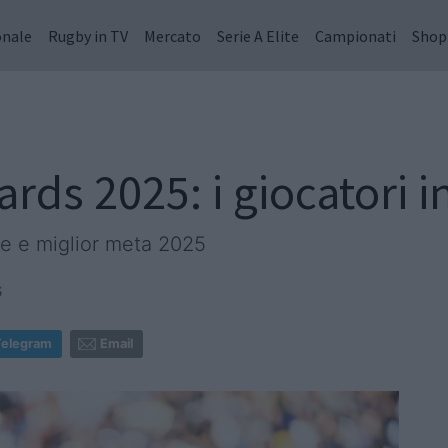
onale
Rugby in TV
Mercato
Serie A Elite
Campionati
Shop
ds 2025: i giocatori 
te e miglior meta 2025
6
Telegram
Email