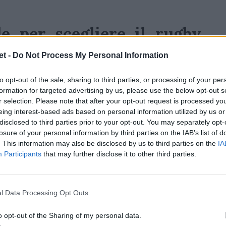
e per scegliere il rugby
t -
Do Not Process My Personal Information
elezionati dal panel ufficiale dei
World
to opt-out of the sale, sharing to third parties, or processing of your per
cone del rugby mondiale come
Jacques
formation for targeted advertising by us, please use the below opt-out s
r selection. Please note that after your opt-out request is processed y
Parisse, Kieran Read
e altri ex campioni.
eing interest-based ads based on personal information utilized by us or
i un’autentica forma di riconoscimento da
disclosed to third parties prior to your opt-out. You may separately opt-
sta segnando il presente.
losure of your personal information by third parties on the IAB’s list of
. This information may also be disclosed by us to third parties on the
IA
Participants
that may further disclose it to other third parties.
l Data Processing Opt Outs
o opt-out of the Sharing of my personal data.