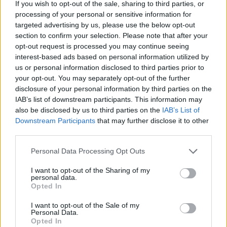
If you wish to opt-out of the sale, sharing to third parties, or
all.
Jimenez
processing of your personal or sensitive information for
targeted advertising by us, please use the below opt-out
Arb.
Federico Vedovelli
section to confirm your selection. Please note that after your
AA1
Luca Bisetto,
AA2
Antonio Luzza
opt-out request is processed you may continue seeing
TMO
Alex Frasson
interest-based ads based on personal information utilized by
us or personal information disclosed to third parties prior to
Calciatori:
Thomson
(FEMI-CZ Rovigo) 4/4,
your opt-out. You may separately opt-out of the further
Sante (FEMI-CZ Rovigo) 0/1; Donato (Petrarca
disclosure of your personal information by third parties on the
Rugby) 2/3
IAB’s list of downstream participants. This information may
also be disclosed by us to third parties on the
IAB’s List of
Cartellini
: 75’ cartellino giallo a Swanepoel
Downstream Participants
that may further disclose it to other
(FEMI-CZ Rovigo)
third parties.
Note:
Giornata soleggiata, circa 22°, Stadio
Personal Data Processing Opt Outs
SOLD OUT.
Punti conquistati in classifica:
(FEMI-CZ
I want to opt-out of the Sharing of my
personal data.
Rovigo) 1, (Petrarca Rugby) 4
Opted In
Player of the Match
: Jacopo Botturi (Petrarca
I want to opt-out of the Sale of my
Rugby)
Personal Data.
Opted In