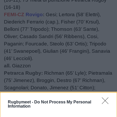
(16-18)
FEMI-CZ
Rovigo
:
Gesi; Lertora (58’ Elettri),
Diederich Ferrario (cap.), Fisher (70’ Krsul),
Belloni (77’ Tripodo); Thomson (63’ Sante),
Oliver; Casado Sandri (56’ Ribbens), Cosi,
Paganin; Fourcade, Steolo (63’ Ortis); Tripodo
(41’ Swanepoel), Giulian (46’ Frangini), Sanavia
(46’ Leccioli).
all.
Giazzon
Petrarca Rugby:
Richman (65’ Lyle);
Pietramala
(75’ Jimenez), Broggin, Destro (67’ Richman),
Scagnolari; Donato, Jimenez (51’ Citton);
Halafihi (57’ Nowlan), Romanini (61’ Telandro),
Botturi (75’ Ghigo); Trotta, Nowlan (42’ Galetto);
Rugbymeet -
Do Not Process My Personal
Information
Alongi (51’ Barbatti), Zapata (51’ Minervino),
Pelliccioli (51’ Pisani)