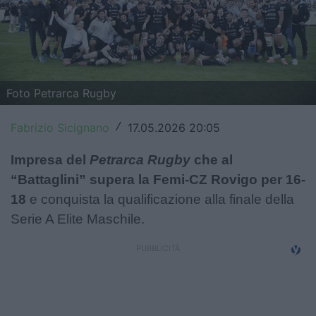
Top14
Premiership
Champions Cup
Foto Petrarca Rugby
Challenge Cup
Fabrizio Sicignano
17.05.2026 20:05
/
World Rugby
Impresa del
Petrarca Rugby
che al
Rugby World Cup
“Battaglini” supera la Femi-CZ Rovigo per 16-
18
e conquista la qualificazione alla finale della
Super Rugby
Serie A Elite Maschile.
Rugby in TV
Mercato
Serie A Elite