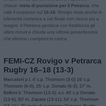
chiave:
meta di punizione per il Petrarca
, che
vale il sorpasso sul
16-18
. Rovigo resta anche in
inferiorità numerica e nel finale non riesce più a
reagire. Il Petrarca gestisce con freddezza gli
ultimi minuti e chiude una vittoria pesantissima
che elimina i campioni in carica.
FEMI-CZ Rovigo v Petrarca
Rugby 16–18 (13-3)
Marcatori
p.t. 4’ c.p. Thomson (3-0) 16’ c.p.
Thomson (6-0), 25’ c.p. Donato (6-3), 27’ m.
Belloni tr. Thomson (13-3);
s.t.
45’ c.p Donato
(13-6), 50’ m. Zapata (13-11), 54’ c.p. Thomson
(16-11), 75’ meta di punizione Petrarca Rugby