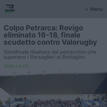
↓
Menu
Colpo Petrarca: Rovigo
eliminato 16-18, finale
Nazionale
scudetto contro Valorugby
Nazionali giovanili
Semifinale ribaltata dai petrarchini che
superano i Bersaglieri al Battaglini
Rugby Sevens
SERIE A ELITE
FIR
Internazionale
6 Nazioni
United Rugby Championship