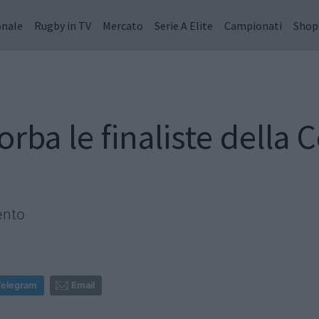
onale
Rugby in TV
Mercato
Serie A Elite
Campionati
Shop
orba le finaliste della
mento
Telegram
Email