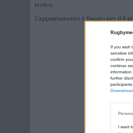
trofeo.
L'appuntamento è fissato per il 6 gi
Rugbymee
If you wish 
sensitive in
confirm you
continue se
information 
further disc
participants
Downstream 
Persona
I want t