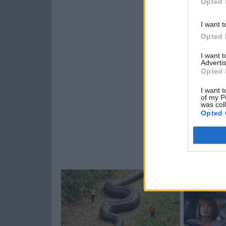
Opted 
I want t
Opted 
I want 
Advertis
Opted 
I want t
of my P
was col
Opted 