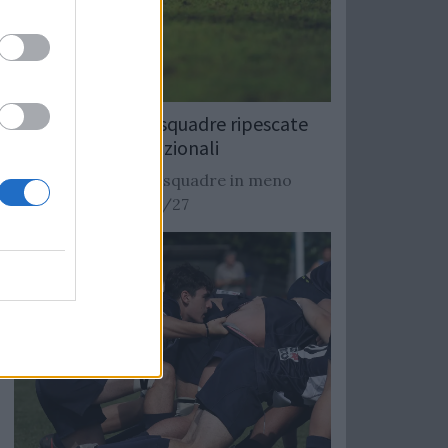
Rugby: Record di squadre ripescate
nei campionati nazionali
Si stimano oltre 20 squadre in meno
dalla stagione 2026/27