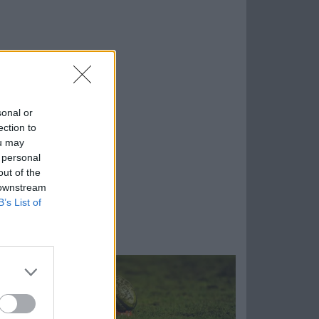
sonal or
ection to
ou may
 personal
out of the
 downstream
B’s List of