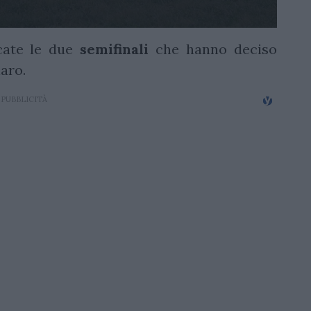
cate le due
semifinali
che hanno deciso
iaro.