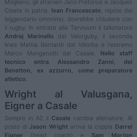
Mogliano; gli stranieri Jaco Pretorius e Jacques
Cloete in patria.
Ivan
Francescato
, nipote del
leggendario omonimo, dovrebbe chiudere con
il rugby. In entrata alla Tarvisium il tallonatore
Andrej Marinello
dal Valorguby, il seconda
linea Mattia Bernardi dal Villorba e l'estremo
Marco Manganotti dal Casale.
Nello staff
tecnico entra Alessandro Zanni, del
Benetton, ex azzurro, come preparatore
atletico.
Wright al Valusgana,
Eigner a Casale
Sempre in A2 il
Casale
cambia allenatore. Al
posto di
Jason
Wright
arriva la coppia
Darrel
Eigner
(head coach) e
Sam
Morton