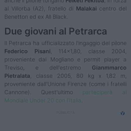
anche il pilone tongano
Felketi
Fekitoa
, in forza
al Villorba (A2), fratello di
Malakai
centro del
Benetton ed ex All Black.
Due giovani al Petrarca
Il Petrarca ha ufficializzato l'ingaggio del pilone
Federico
Pisani
, 114x1,80, classe 2004,
proveniente dal Mogliano e permit player a
Treviso, e dell'estremo
Gianmmarco
Pietralata
, classe 2005, 80 kg x 1,82 m,
proveniente dall'Unione Firenze (come i fratelli
Cannone). Quest'ultimo
parteciperà al
Mondiale Under 20 con l'Italia
.