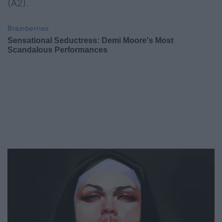
(A2).