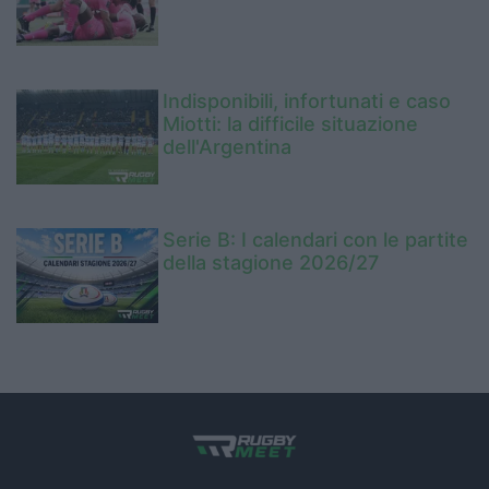
Indisponibili, infortunati e caso
Miotti: la difficile situazione
dell'Argentina
Serie B: I calendari con le partite
della stagione 2026/27