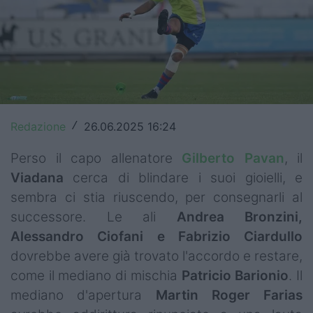
Top14
Premiership
Champions Cup
Challenge Cup
Redazione
26.06.2025 16:24
/
World Rugby
Perso il capo allenatore
Gilberto
Pavan
, il
Rugby World Cup
Viadana
cerca di blindare i suoi gioielli, e
sembra ci stia riuscendo, per consegnarli al
Super Rugby
successore. Le ali
Andrea Bronzini,
Rugby in TV
Alessandro Ciofani e Fabrizio Ciardullo
dovrebbe avere già trovato l'accordo e restare,
Mercato
come il mediano di mischia
Patricio
Barionio
. Il
mediano d'apertura
Martin Roger Farias
Serie A Elite