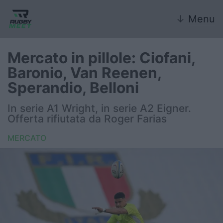
↓
Menu
Mercato in pillole: Ciofani,
Baronio, Van Reenen,
Nazionale
Sperandio, Belloni
Nazionali giovanili
In serie A1 Wright, in serie A2 Eigner.
Offerta rifiutata da Roger Farias
Rugby Sevens
MERCATO
FIR
Internazionale
6 Nazioni
United Rugby Championship