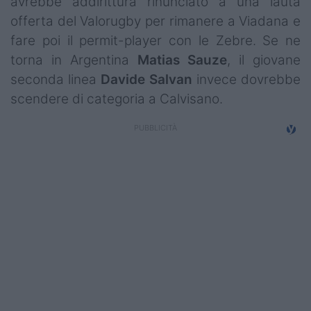
avrebbe addirittura rinunciato a una lauta
Campionati
offerta del Valorugby per rimanere a Viadana e
fare poi il permit-player con le Zebre. Se ne
Serie A
torna in Argentina
Matias
Sauze
, il giovane
Serie B
seconda linea
Davide
Salvan
invece dovrebbe
scendere di categoria a Calvisano.
Serie C
Femminile
Giovanili
Coppa Italia
Minirugby
Eventi
Top10