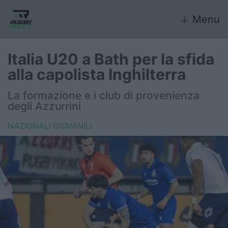
↓
Menu
Italia U20 a Bath per la sfida
alla capolista Inghilterra
Nazionale
La formazione e i club di provenienza
degli Azzurrini
Nazionali giovanili
NAZIONALI GIOVANILI
Rugby Sevens
FIR
Internazionale
6 Nazioni
United Rugby Championship