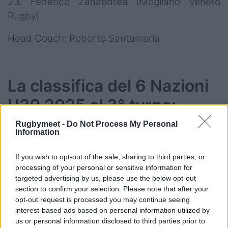
23. Federico Zanandrea (Mogliano Veneto
Rugby)
Head Coach: Roberto Santamaria
La classifica del 6 Nazioni
U20 2025 al 3° turno:
Rugbymeet -
Do Not Process My Personal
12 Inghilterra
Information
9 Francia
8 Galles
If you wish to opt-out of the sale, sharing to third parties, or
5 Irlanda
processing of your personal or sensitive information for
targeted advertising by us, please use the below opt-out
5 Italia
section to confirm your selection. Please note that after your
0 Scozia
opt-out request is processed you may continue seeing
interest-based ads based on personal information utilized by
us or personal information disclosed to third parties prior to