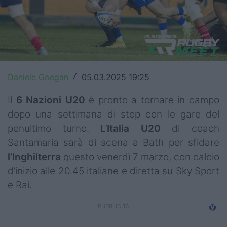
Top14
Premiership
Champions Cup
Daniele Goegan
05.03.2025 19:25
/
Challenge Cup
Il
6 Nazioni U20
è pronto a tornare in campo
World Rugby
dopo una settimana di stop con le gare del
Rugby World Cup
penultimo turno. L’
Italia U20
di coach
Santamaria sarà di scena a Bath per sfidare
Super Rugby
l’Inghilterra
questo venerdì 7 marzo, con calcio
Rugby in TV
d’inizio alle 20.45 italiane e diretta su Sky Sport
e Rai.
Mercato
Serie A Elite