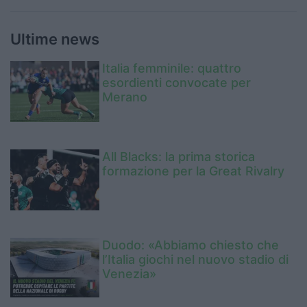
Ultime news
Italia femminile: quattro
esordienti convocate per
Merano
All Blacks: la prima storica
formazione per la Great Rivalry
Duodo: «Abbiamo chiesto che
l’Italia giochi nel nuovo stadio di
Venezia»