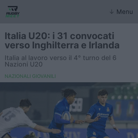
↓
Menu
Italia U20: i 31 convocati
verso Inghilterra e Irlanda
Nazionale
Italia al lavoro verso il 4° turno del 6
Nazioni U20
Nazionali giovanili
NAZIONALI GIOVANILI
Rugby Sevens
FIR
Internazionale
6 Nazioni
United Rugby Championship