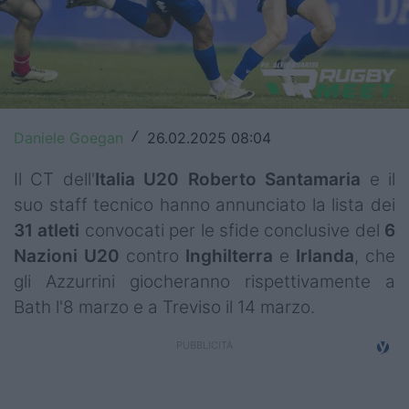
Top14
Premiership
Champions Cup
Daniele Goegan
26.02.2025 08:04
/
Challenge Cup
Il CT dell'
Italia U20
Roberto Santamaria
e il
World Rugby
suo staff tecnico hanno annunciato la lista dei
Rugby World Cup
31 atleti
convocati per le sfide conclusive del
6
Nazioni U20
contro
Inghilterra
e
Irlanda
, che
Super Rugby
gli Azzurrini giocheranno rispettivamente a
Rugby in TV
Bath l'8 marzo e a Treviso il 14 marzo.
Mercato
Serie A Elite