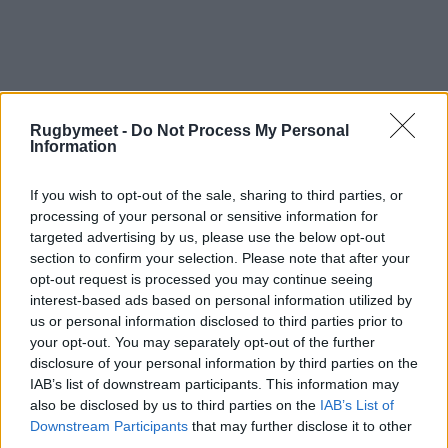
Il mandato dei giovani
Rugbymeet -
Do Not Process My Personal
Information
Infine la svolta giovanile impressa alla squadra.
«Il mandato che ci è stato dato è quello di
If you wish to opt-out of the sale, sharing to third parties, or
processing of your personal or sensitive information for
creare le condizioni perché i nostri ragazzi
targeted advertising by us, please use the below opt-out
possano diventare grandi con le loro capacità, i
section to confirm your selection. Please note that after your
loro sogni, i loro amici, certamente non tutti
opt-out request is processed you may continue seeing
interest-based ads based on personal information utilized by
diventeranno dei top players ma sicuramente
us or personal information disclosed to third parties prior to
sani sportivi e persone mature e complete.
your opt-out. You may separately opt-out of the further
Come Consiglio assicuriamo a tutti voi il
disclosure of your personal information by third parties on the
IAB’s list of downstream participants. This information may
massimo impegno perché i Lyons possano
also be disclosed by us to third parties on the
IAB’s List of
continuare a esprimersi come una delle realtà
Downstream Participants
that may further disclose it to other
third parties.