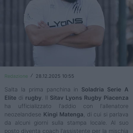
Top14
Premiership
Champions Cup
Challenge Cup
World Rugby
Rugby World Cup
Redazione
28.12.2025 10:55
/
Super Rugby
Salta la prima panchina in
Soladria Serie A
Elite
di
rugby
. Il
Sitav Lyons Rugby Piacenza
Rugby in TV
ha ufficializzato l'addio con l'allenatore
Mercato
neozelandese
Kingi
Matenga
, di cui si parlava
da alcuni giorni sulla stampa locale. Al suo
Serie A Elite
posto diventa coach l'assistente per la mischia