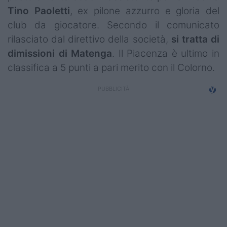
Campionati
Tino
Paoletti
, ex pilone azzurro e gloria del
club da giocatore. Secondo il comunicato
Serie A
rilasciato dal direttivo della società,
si tratta di
dimissioni di Matenga
. Il Piacenza è ultimo in
Serie B
classifica a 5 punti a pari merito con il Colorno.
Serie C
Femminile
Giovanili
Coppa Italia
Minirugby
Eventi
Top10