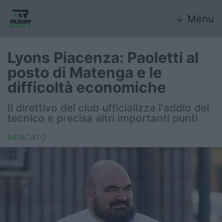
↓
Menu
Lyons Piacenza: Paoletti al
posto di Matenga e le
Nazionale
difficoltà economiche
Nazionali giovanili
Il direttivo del club ufficializza l'addio del
tecnico e precisa altri importanti punti
Rugby Sevens
MERCATO
FIR
Internazionale
6 Nazioni
United Rugby Championship