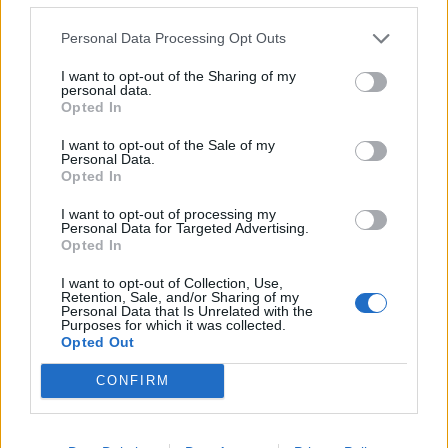
più significative del panorama sportivo
piacentino e confidiamo sull'aiuto di tutti i soci
Personal Data Processing Opt Outs
e tesserati per raggiungere i traguardi che ci
I want to opt-out of the Sharing of my
siamo prefissati».
personal data.
Opted In
I want to opt-out of the Sale of my
Personal Data.
Opted In
I want to opt-out of processing my
Personal Data for Targeted Advertising.
Opted In
I want to opt-out of Collection, Use,
Retention, Sale, and/or Sharing of my
Personal Data that Is Unrelated with the
Purposes for which it was collected.
Opted Out
CONFIRM