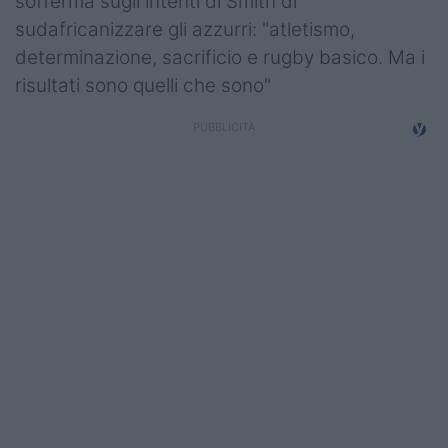
sofferma sugli intenti di Smith di
Campionati
sudafricanizzare gli azzurri: "atletismo,
determinazione, sacrificio e rugby basico. Ma i
Serie A
risultati sono quelli che sono"
Serie B
Serie C
Femminile
Giovanili
Coppa Italia
Minirugby
Eventi
Top10