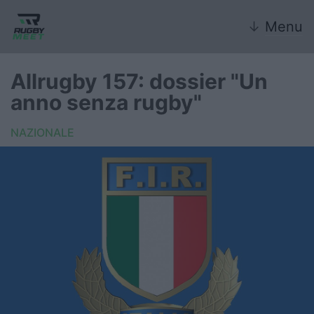
↓
Menu
Allrugby 157: dossier "Un
anno senza rugby"
Nazionale
NAZIONALE
Nazionali giovanili
Rugby Sevens
FIR
Internazionale
6 Nazioni
United Rugby Championship