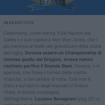
Top14
Premiership
08.04.2021 01:22
Champions Cup
Celebriamo, come merita, il Sei Nazioni del
Challenge Cup
Galles e il suo capitano Alun Wyn Jones, che i
più mettono al livello dei grandissimi della storia
World Rugby
del rugby.
Doveva essere un Championship di
Rugby World Cup
rimessa quello dei Dragoni, invece hanno
rischiato perfino il Grande Slam.
Doveva, o si
Super Rugby
sperava, che fosse il torneo della nostra
Rugby in TV
rinascita, o del cambio di rotta. Così non è
stato e sul banco degli imputati ci finisce
Mercato
l'Italia, in buona compagnia
dell'Inghilterra.
Luciano Ravagnani
(pag 32)
si
Serie A Elite