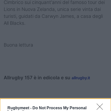
Cimbrico sui cinquant'anni del famoso tour dei
Lions in Nuova Zelanda, unica serie vinta dai
turisti, guidati da Carwyn James, a casa degli
All Blacks.
Buona lettura
Allrugby 157 è in edicola e su
allrugby.it
Rugbymeet -
Do Not Process My Personal