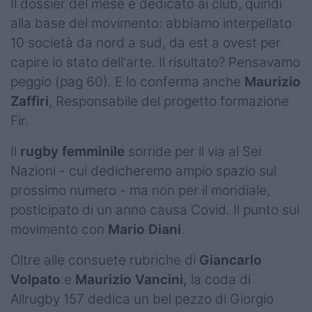
Il dossier del mese è dedicato ai club, quindi
alla base del movimento: abbiamo interpellato
10 società da nord a sud, da est a ovest per
capire lo stato dell'arte. Il risultato? Pensavamo
peggio (pag 60). E lo conferma anche
Maurizio
Zaffiri
, Responsabile del progetto formazione
Fir.
Il
rugby femminile
sorride per il via al Sei
Nazioni - cui dedicheremo ampio spazio sul
prossimo numero - ma non per il mondiale,
posticipato di un anno causa Covid. Il punto sul
movimento con
Mario Diani
.
Oltre alle consuete rubriche di
Giancarlo
Volpato
e
Maurizio Vancini,
la coda di
Allrugby 157 dedica un bel pezzo di Giorgio