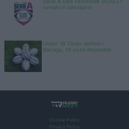
Serie A Elite Femminile 2026/27:
svelato il calendario
Under 18 Titolo: definiti i
Barrage, 10 posti disponibili
Cookie Policy
Privacy Policy