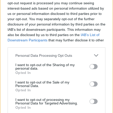
opt-out request is processed you may continue seeing
15 dicembre 2023, Noceto (PR)
interest-based ads based on personal information utilized by
us or personal information disclosed to third parties prior to
Italia U23 v IRFU Combined Academies: 45-
your opt-out. You may separately opt-out of the further
10
disclosure of your personal information by third parties on the
IAB’s list of downstream participants. This information may
15 gennaio 2024, Dublino
also be disclosed by us to third parties on the
IAB’s List of
IRFU Combined Academies v Italia U23: 22-7
Downstream Participants
that may further disclose it to other
third parties.
Personal Data Processing Opt Outs
I want to opt-out of the Sharing of my
personal data.
Opted In
I want to opt-out of the Sale of my
Personal Data.
Opted In
I want to opt-out of processing my
Personal Data for Targeted Advertising.
Opted In