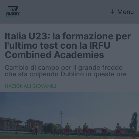
↓
Menu
Italia U23: la formazione per
l'ultimo test con la IRFU
Nazionale
Combined Academies
Nazionali giovanili
Cambio di campo per il grande freddo
che sta colpendo Dublino in queste ore
Rugby Sevens
NAZIONALI GIOVANILI
FIR
Internazionale
6 Nazioni
United Rugby Championship