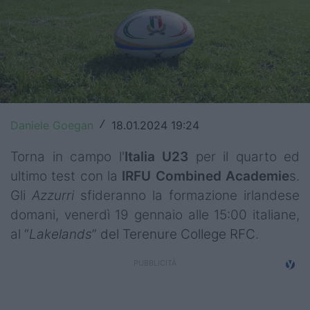
Top14
Premiership
Champions Cup
Challenge Cup
Daniele Goegan
18.01.2024 19:24
/
World Rugby
Torna in campo l'
Italia U23
per il quarto ed
Rugby World Cup
ultimo test con la
IRFU Combined Academie
s.
Gli
Azzurri
sfideranno la formazione irlandese
Super Rugby
domani, venerdì 19 gennaio alle 15:00 italiane,
Rugby in TV
al
“
Lakelands
” del Terenure College RFC
.
Mercato
Serie A Elite