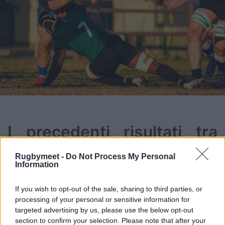
I precedenti risultati tra
Italia U23 e IRFU
Rugbymeet -
Do Not Process My Personal
Information
Combined Academies
:
If you wish to opt-out of the sale, sharing to third parties, or
9 dicembre 2023, Noceto (PR)
processing of your personal or sensitive information for
Italia U23 v IRFU Combined Academies: 45-
targeted advertising by us, please use the below opt-out
33
section to confirm your selection. Please note that after your