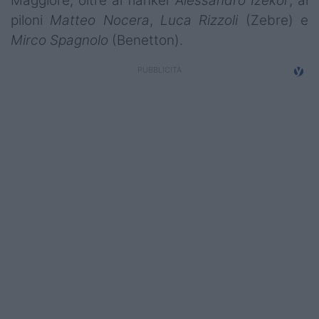
Maggiore, oltre al flanker
Alessandro Izekor
, ai
Campionati
piloni
Matteo Nocera
,
Luca Rizzoli
(Zebre) e
Mirco Spagnolo
(Benetton).
Serie A
Serie B
Serie C
Femminile
Giovanili
Coppa Italia
Minirugby
Eventi
Top10