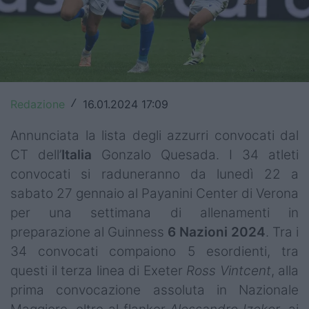
Top14
Premiership
Champions Cup
Redazione
16.01.2024 17:09
/
Challenge Cup
Annunciata la lista degli azzurri convocati dal
World Rugby
CT dell’
Italia
Gonzalo Quesada. I 34 atleti
Rugby World Cup
convocati si raduneranno da lunedì 22 a
sabato 27 gennaio al Payanini Center di Verona
Super Rugby
per una settimana di allenamenti in
Rugby in TV
preparazione al Guinness
6 Nazioni 2024
. Tra i
34 convocati compaiono 5 esordienti, tra
Mercato
questi il terza linea di Exeter
Ross Vintcent
, alla
prima convocazione assoluta in Nazionale
Serie A Elite