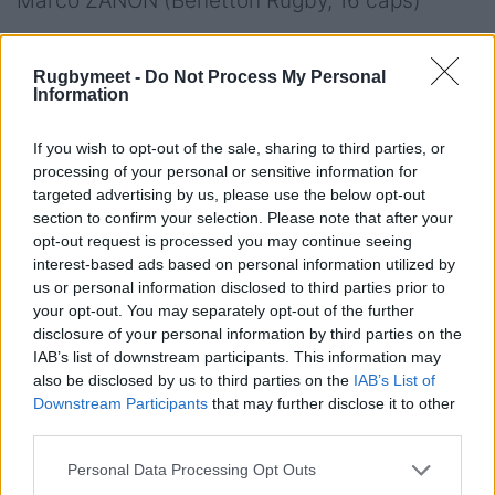
Marco ZANON (Benetton Rugby, 16 caps)
Ali/Estremi
Rugbymeet -
Do Not Process My Personal
Pierre BRUNO (Zebre Parma, 15 caps)
Information
Ange CAPUOZZO (Stade Toulousain, 16 caps)
Monty IOANE (Lione 25 caps)
If you wish to opt-out of the sale, sharing to third parties, or
Simone GESI (Zebre Parma, 1 cap)
processing of your personal or sensitive information for
targeted advertising by us, please use the below opt-out
Edoardo PADOVANI (Benetton Rugby, 44
section to confirm your selection. Please note that after your
caps)*
opt-out request is processed you may continue seeing
Lorenzo PANI (Zebre Parma, 5 caps)
interest-based ads based on personal information utilized by
us or personal information disclosed to third parties prior to
your opt-out. You may separately opt-out of the further
*
integrato in rosa dal 22 gennaio
disclosure of your personal information by third parties on the
IAB’s list of downstream participants. This information may
also be disclosed by us to third parties on the
IAB’s List of
Questi i prossimi appuntamenti della
Downstream Participants
that may further disclose it to other
Nazionale Italiana Maschile:
third parties.
Personal Data Processing Opt Outs
Raduno 4-5 gennaio, Verona