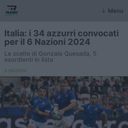
↓
Menu
Italia: i 34 azzurri convocati
per il 6 Nazioni 2024
Nazionale
Le scelte di Gonzalo Quesada, 5
esordienti in lista
Nazionali giovanili
6 NAZIONI
Rugby Sevens
FIR
Internazionale
6 Nazioni
United Rugby Championship