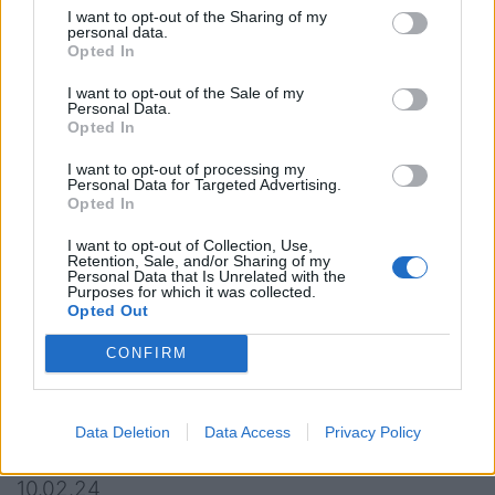
Raduno dal 22 gennaio a Verona
I want to opt-out of the Sharing of my
personal data.
Dal 27 gennaio Italia in raduno a Roma
Opted In
I want to opt-out of the Sale of my
CALENDARIO SEI NAZIONI
Personal Data.
Opted In
2024:
I want to opt-out of processing my
Personal Data for Targeted Advertising.
I giornata
Opted In
I want to opt-out of Collection, Use,
02.02.24
Retention, Sale, and/or Sharing of my
Personal Data that Is Unrelated with the
Ore 21.00 Francia v Irlanda
Purposes for which it was collected.
Opted Out
03.02.24
CONFIRM
Ore 15.15
Italia v Inghilterra
Ore 17.45 Galles v Scozia
Data Deletion
Data Access
Privacy Policy
II giornata
10.02.24