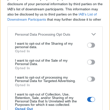
Paganica
in Serie A2
conferma Sergio Rorellini
disclosure of your personal information by third parties on the
come head coach. Confermati i due stranieri
IAB’s list of downstream participants. This information may
also be disclosed by us to third parties on the
IAB’s List of
Joji Buli (Fiji) e Otari Kilasonia (Georgia),
Downstream Participants
that may further disclose it to other
entrambi terze linee.
third parties.
Personal Data Processing Opt Outs
I want to opt-out of the Sharing of my
personal data.
Opted In
I want to opt-out of the Sale of my
Personal Data.
Opted In
I want to opt-out of processing my
Personal Data for Targeted Advertising.
Opted In
I want to opt-out of Collection, Use,
Retention, Sale, and/or Sharing of my
Personal Data that Is Unrelated with the
Purposes for which it was collected.
Opted Out