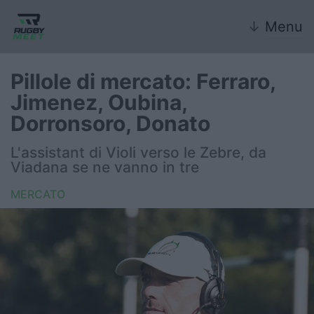
↓
Menu
Pillole di mercato: Ferraro,
Jimenez, Oubina,
Nazionale
Dorronsoro, Donato
Nazionali giovanili
L'assistant di Violi verso le Zebre, da
Viadana se ne vanno in tre
Rugby Sevens
MERCATO
FIR
Internazionale
6 Nazioni
United Rugby Championship