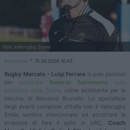
Top14
Premiership
Champions Cup
Challenge Cup
Foto Valorugby Emilia
World Rugby
Redazione
15.06.2026 10:43
/
Rugby World Cup
Rugby Mercato - Luigi Ferraro
in pole position
per
sostituire
Roberto
Santamaria
sulla
Super Rugby
panchina delle Zebre
, come assistente per la
Rugby in TV
mischia di Massimo Brunello. Lo specialista
degli avanti campione d'Italia con il Valorugby
Mercato
Emilia sembra intenzionato ad accettare la
Serie A Elite
proposta di fare il salto in URC.
Coach