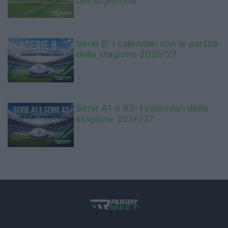
dell'Argentina
Serie B: I calendari con le partite
della stagione 2026/27
Serie A1 e A2: I calendari della
stagione 2026/27