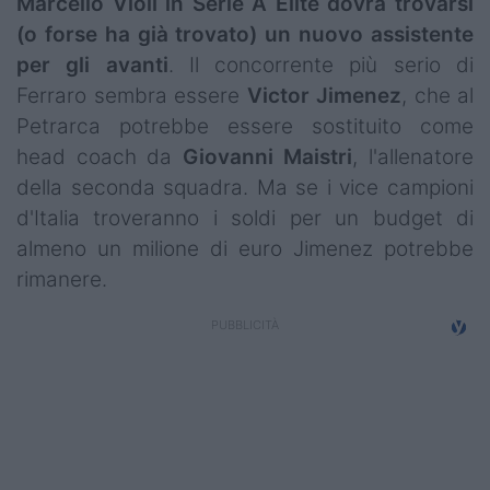
Marcello Violi in Serie A Elite dovrà trovarsi
Campionati
(o forse ha già trovato) un nuovo assistente
per gli avanti
. Il concorrente più serio di
Serie A
Ferraro sembra essere
Victor Jimenez
, che al
Serie B
Petrarca potrebbe essere sostituito come
head coach da
Giovanni
Maistri
, l'allenatore
Serie C
della seconda squadra. Ma se i vice campioni
Femminile
d'Italia troveranno i soldi per un budget di
almeno un milione di euro Jimenez potrebbe
Giovanili
rimanere.
Coppa Italia
Minirugby
Eventi
Top10