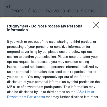
"Forse è la prima volta in cui siamo
stati a lungo in svantaggio, questa
vittoria in rimonta può aiutarci
Rugbymeet -
Do Not Process My Personal
Information
davvero a crescere" dice David
Dal Maso, uno degli allenatori. "Il
If you wish to opt-out of the sale, sharing to third parties, or
processing of your personal or sensitive information for
sostegno dei tifosi è stato
targeted advertising by us, please use the below opt-out
fondamentale – afferma l'altro
section to confirm your selection. Please note that after your
opt-out request is processed you may continue seeing
allenatore Mattia Zappalorto –
interest-based ads based on personal information utilized by
Soprattutto nel finale quando
us or personal information disclosed to third parties prior to
your opt-out. You may separately opt-out of the further
vedere il San Michele pieno di
disclosure of your personal information by third parties on the
entusiasmo ci ha dato quello
IAB’s list of downstream participants. This information may
also be disclosed by us to third parties on the
IAB’s List of
stimolo in più per ribaltare la
Downstream Participants
that may further disclose it to other
situazione".
third parties.