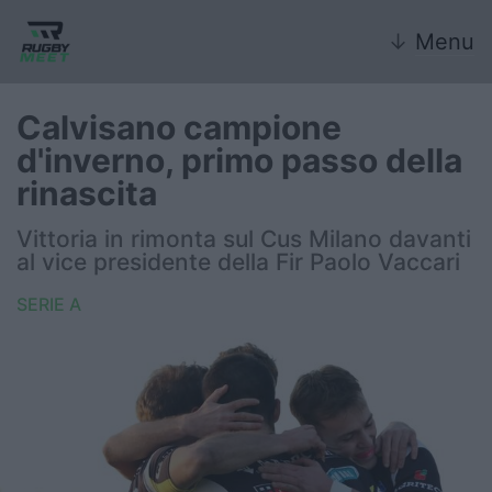
↓
Menu
Calvisano campione
d'inverno, primo passo della
Nazionale
rinascita
Nazionali giovanili
Vittoria in rimonta sul Cus Milano davanti
al vice presidente della Fir Paolo Vaccari
Rugby Sevens
SERIE A
FIR
Internazionale
6 Nazioni
United Rugby Championship