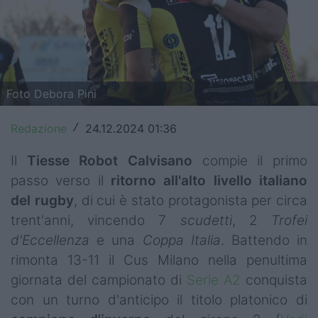
Top14
Premiership
Champions Cup
Foto Debora Pini
Challenge Cup
Redazione
24.12.2024 01:36
/
World Rugby
Il
Tiesse Robot Calvisano
compie il primo
Rugby World Cup
passo verso il
ritorno
all'alto
livello
italiano
del
rugby
, di cui è stato protagonista per circa
Super Rugby
trent'anni, vincendo 7
scudetti
, 2
Trofei
Rugby in TV
d'Eccellenza
e una
Coppa Italia
. Battendo in
rimonta 13-11 il Cus Milano nella penultima
Mercato
giornata del campionato di
Serie A2
conquista
con un turno d'anticipo il titolo platonico di
Serie A Elite