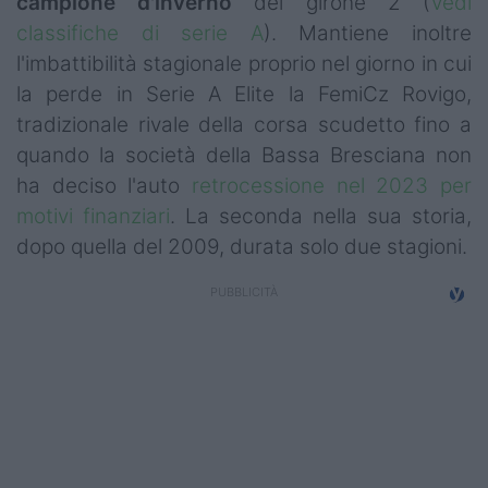
campione d'inverno
del girone 2 (
Vedi
Campionati
classifiche di serie A
). Mantiene inoltre
l'imbattibilità stagionale proprio nel giorno in cui
Serie A
la perde in Serie A Elite la FemiCz Rovigo,
Serie B
tradizionale rivale della corsa scudetto fino a
quando la società della Bassa Bresciana non
Serie C
ha deciso l'auto
retrocessione nel 2023 per
Femminile
motivi finanziari
. La seconda nella sua storia,
dopo quella del 2009, durata solo due stagioni.
Giovanili
Coppa Italia
Minirugby
Eventi
Top10