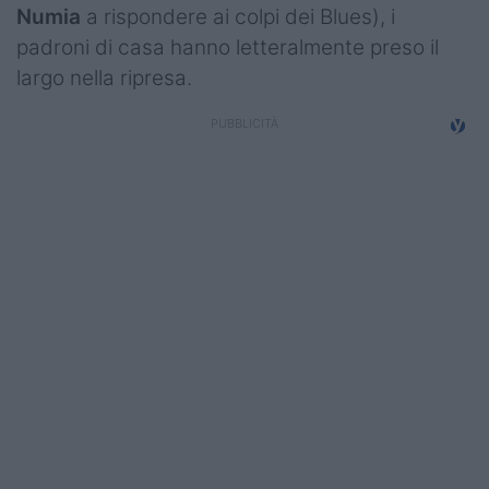
Numia
a rispondere ai colpi dei Blues), i
Campionati
padroni di casa hanno letteralmente preso il
Serie A
largo nella ripresa.
Serie B
Serie C
Femminile
Giovanili
Coppa Italia
Minirugby
Eventi
Top10