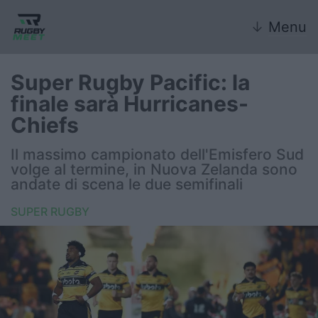
↓
Menu
Super Rugby Pacific: la
finale sarà Hurricanes-
Nazionale
Chiefs
Nazionali giovanili
Il massimo campionato dell'Emisfero Sud
volge al termine, in Nuova Zelanda sono
Rugby Sevens
andate di scena le due semifinali
SUPER RUGBY
FIR
Internazionale
6 Nazioni
United Rugby Championship