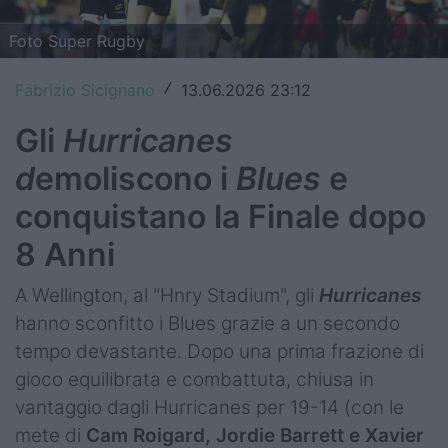
Top14
Foto Super Rugby
Premiership
Fabrizio Sicignano
13.06.2026 23:12
/
Champions Cup
Gli
Hurricanes
Challenge Cup
d
emoliscono i
Blues
e
World Rugby
conquistano la Finale dopo
8 Anni
Rugby World Cup
Super Rugby
A Wellington, al "Hnry Stadium", gli
Hurricanes
hanno sconfitto i Blues grazie a un secondo
Rugby in TV
tempo devastante. Dopo una prima frazione di
gioco equilibrata e combattuta, chiusa in
Mercato
vantaggio dagli Hurricanes per 19-14 (con le
Serie A Elite
mete di
Cam Roigard, Jordie Barrett e Xavier