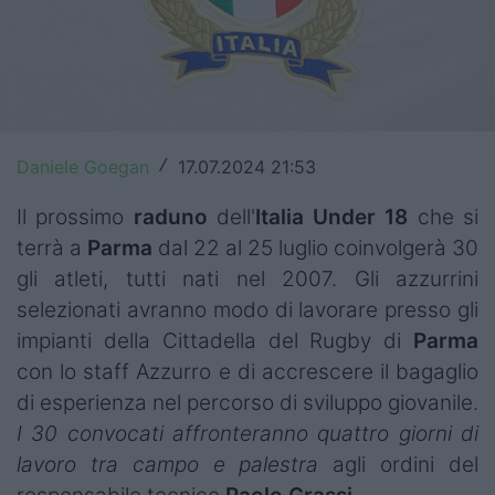
Top14
Premiership
Champions Cup
Daniele Goegan
17.07.2024 21:53
/
Challenge Cup
Il prossimo
raduno
dell'
Italia Under 18
che si
World Rugby
terrà a
Parma
dal 22 al 25 luglio coinvolgerà 30
Rugby World Cup
gli atleti, tutti nati nel 2007. Gli azzurrini
selezionati avranno modo di lavorare presso gli
Super Rugby
impianti della Cittadella del Rugby di
Parma
Rugby in TV
con lo staff Azzurro e di accrescere il bagaglio
di esperienza nel percorso di sviluppo giovanile.
Mercato
I 30 convocati affronteranno quattro giorni di
lavoro tra campo e palestra
agli ordini del
Serie A Elite