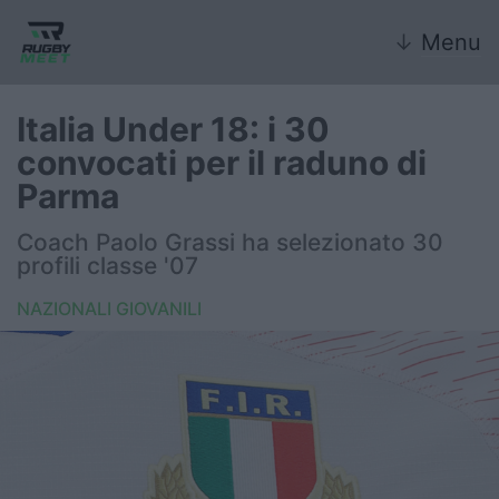
↓
Menu
Italia Under 18: i 30
convocati per il raduno di
Nazionale
Parma
Nazionali giovanili
Coach Paolo Grassi ha selezionato 30
profili classe '07
Rugby Sevens
NAZIONALI GIOVANILI
FIR
Internazionale
6 Nazioni
United Rugby Championship