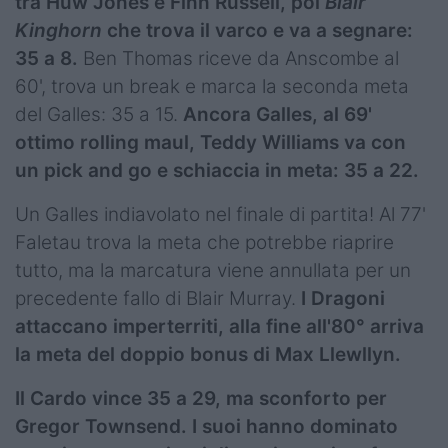
tra Huw Jones e Finn Russell, poi
Blair
Kinghorn
che trova il varco e va a segnare:
35 a 8.
Ben Thomas riceve da Anscombe al
60', trova un break e marca la seconda meta
del Galles: 35 a 15.
Ancora Galles, al 69'
ottimo rolling maul, Teddy Williams va con
un pick and go e schiaccia in meta: 35 a 22.
Un Galles indiavolato nel finale di partita! Al 77'
Faletau trova la meta che potrebbe riaprire
tutto, ma la marcatura viene annullata per un
precedente fallo di Blair Murray.
I Dragoni
attaccano imperterriti, alla fine all'80° arriva
la meta del doppio bonus di Max Llewllyn.
Il Cardo vince 35 a 29, ma sconforto per
Gregor Townsend. I suoi hanno dominato