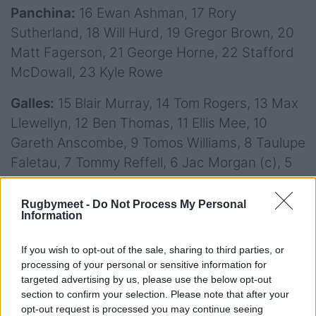
Panchina:
16 Ewan Ashman, 17 Rory
Sutherland, 18 Will Hurd, 19 Gregor Brown, 20
Matt Fagerson, 21 George Horne, 22 Stafford
McDowall, 23 Kyle Rowe
Galles:
15 Blair Murray, 14 Tom Rogers, 13 Max
Llewellyn, 12 Ben Thomas, 11 Ellis Mee, 10
Gareth Anscombe, 9 Tomos Williams, 8 Taulupe
Faletau, 7 Tommy Reffell, 6 Jac Morgan (c), 5
Dafydd Jenkins, 4 Will Rowlands, 3 WillGriff
John, 2 Elliot Dee, 1 Nicky Smith
Rugbymeet -
Do Not Process My Personal
Information
Panchina:
16 Dewi Lake, 17 Gareth Thomas, 18
Keiron Assiratti, 19 Teddy Williams, 20 Aaron
If you wish to opt-out of the sale, sharing to third parties, or
Wainwright, 21 Rhodri Williams, 22 Jarrod
processing of your personal or sensitive information for
Evans, 23 Joe Roberts
targeted advertising by us, please use the below opt-out
section to confirm your selection. Please note that after your
opt-out request is processed you may continue seeing
Murrayfield, Edinburgh