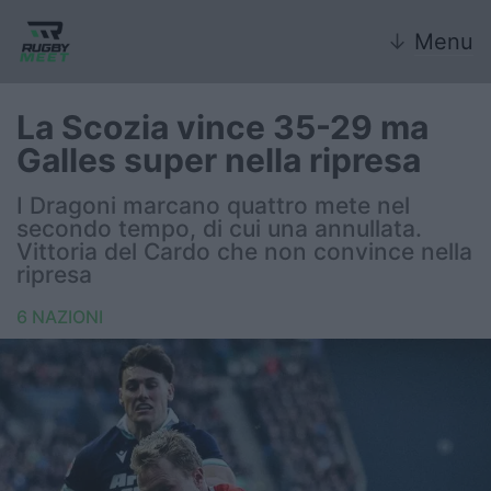
↓
Menu
La Scozia vince 35-29 ma
Galles super nella ripresa
Nazionale
I Dragoni marcano quattro mete nel
secondo tempo, di cui una annullata.
Nazionali giovanili
Vittoria del Cardo che non convince nella
ripresa
Rugby Sevens
6 NAZIONI
FIR
Internazionale
6 Nazioni
United Rugby Championship