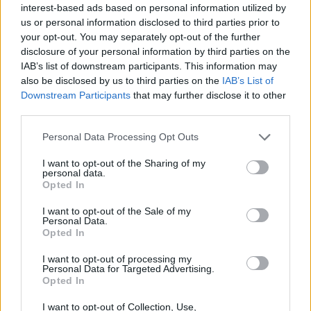
interest-based ads based on personal information utilized by
Kick-off:
17:15 GMT
us or personal information disclosed to third parties prior to
Arbitro:
Andrea Piardi (FIR)
your opt-out. You may separately opt-out of the further
disclosure of your personal information by third parties on the
Assistenti:
Nic Berry (RA), Gianluca Gnecchi
IAB’s list of downstream participants. This information may
(FIR)
also be disclosed by us to third parties on the
IAB’s List of
TMO:
Eric Gauzins (FFR)
Downstream Participants
that may further disclose it to other
third parties.
Personal Data Processing Opt Outs
> Il calendario del 6
I want to opt-out of the Sharing of my
personal data.
Nazioni 2025 <
Opted In
I want to opt-out of the Sale of my
Personal Data.
Opted In
La classifica del 6 Nazioni
I want to opt-out of processing my
2025 al 4° turno:
Personal Data for Targeted Advertising.
Opted In
16 Francia
I want to opt-out of Collection, Use,