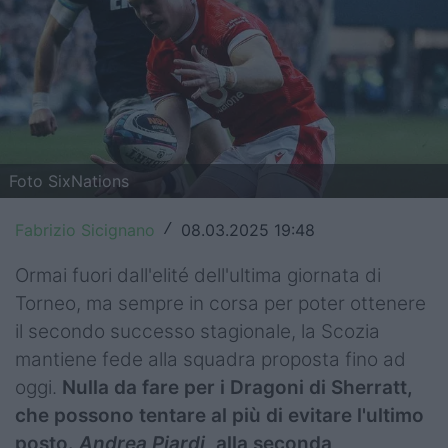
Top14
Premiership
Champions Cup
Challenge Cup
Foto SixNations
World Rugby
Fabrizio Sicignano
08.03.2025 19:48
/
Rugby World Cup
Ormai fuori dall'elité dell'ultima giornata di
Super Rugby
Torneo, ma sempre in corsa per poter ottenere
il secondo successo stagionale, la Scozia
Rugby in TV
mantiene fede alla squadra proposta fino ad
Mercato
oggi.
Nulla da fare per i Dragoni di Sherratt,
che possono tentare al più di evitare l'ultimo
Serie A Elite
posto.
Andrea Piardi
, alla seconda