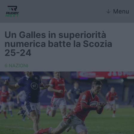
↓
Menu
Un Galles in superiorità
numerica batte la Scozia
Nazionale
25-24
Nazionali giovanili
6 NAZIONI
Rugby Sevens
FIR
Internazionale
6 Nazioni
United Rugby Championship