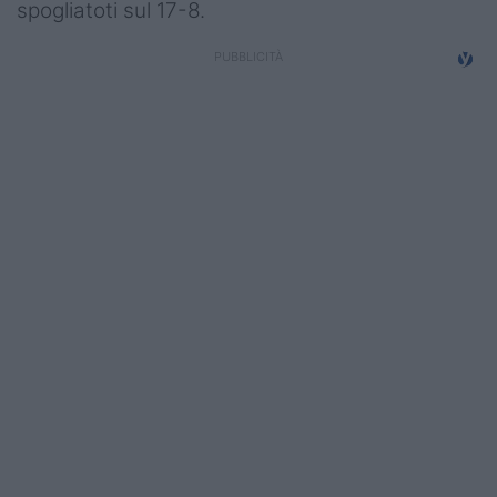
spogliatoti sul 17-8.
Campionati
Serie A
Serie B
Serie C
Femminile
Giovanili
Coppa Italia
Minirugby
Eventi
Top10