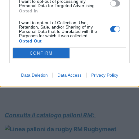
I want to opt-out of processing my
Personal Data for Targeted Advertising.
Opted In
I want to opt-out of Collection, Use,
Il programma delle dirette TV e web del 6
Retention, Sale, and/or Sharing of my
Personal Data that Is Unrelated with the
Nazioni 2021
Purposes for which it was collected.
Opted Out
CONFIRM
Data Deletion
Data Access
Privacy Policy
Consulta il catalogo palloni RM: