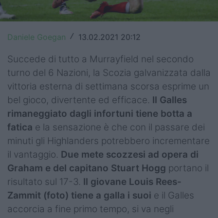
Top14
Premiership
Daniele Goegan
13.02.2021 20:12
/
Champions Cup
Succede di tutto a Murrayfield nel secondo
turno del 6 Nazioni, la Scozia galvanizzata dalla
Challenge Cup
vittoria esterna di settimana scorsa esprime un
World Rugby
bel gioco, divertente ed efficace.
Il Galles
rimaneggiato dagli infortuni tiene botta a
Rugby World Cup
fatica
e la sensazione è che con il passare dei
minuti gli Highlanders potrebbero incrementare
Super Rugby
il vantaggio.
Due mete scozzesi ad opera di
Rugby in TV
Graham e del capitano Stuart Hogg
portano il
risultato sul 17-3.
Il giovane Louis Rees-
Mercato
Zammit (foto) tiene a galla i suoi
e il Galles
Serie A Elite
accorcia a fine primo tempo, si va negli