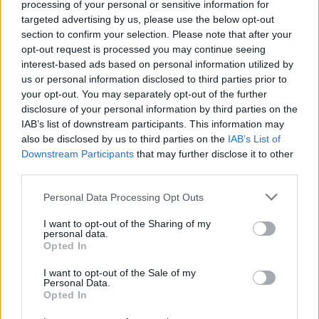
Botham, 21 Kieran Hardy, 22 Callum Sheedy,
processing of your personal or sensitive information for
targeted advertising by us, please use the below opt-out
23 Willis Halaholo
section to confirm your selection. Please note that after your
opt-out request is processed you may continue seeing
interest-based ads based on personal information utilized by
us or personal information disclosed to third parties prior to
Arbitro:
Matthew Carley (England)
your opt-out. You may separately opt-out of the further
Assistenti:
Pascal Gauzere (France), Andrea
disclosure of your personal information by third parties on the
IAB’s list of downstream participants. This information may
Piardi (Italy)
also be disclosed by us to third parties on the
IAB’s List of
TMO:
Karl Dickson (England)
Downstream Participants
that may further disclose it to other
third parties.
Personal Data Processing Opt Outs
I want to opt-out of the Sharing of my
personal data.
Opted In
Risultati e classifica del 6 Nazioni 2021 -
I want to opt-out of the Sale of my
Personal Data.
clicca sul match per tabellino formazioni e
Opted In
statistiche