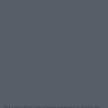
Tra i giocatori che hanno segnato la storia de