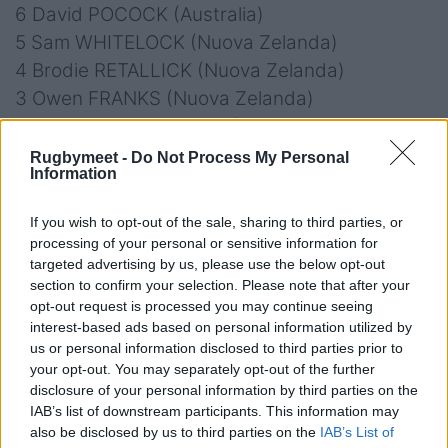
6 David POCOCK (Australia)
5 Sam WHITELOCK (Nuova Zelanda)
4 Brodie RETALLICK (Nuova Zelanda)
3 Owen FRANKS (Nuova Zelanda)
2 Bismarck DU PLESSIS (Sudafrica)
1 Tendai MTAWARIRA (Sudafrica)
Rugbymeet -
Do Not Process My Personal
Information
If you wish to opt-out of the sale, sharing to third parties, or
processing of your personal or sensitive information for
targeted advertising by us, please use the below opt-out
section to confirm your selection. Please note that after your
opt-out request is processed you may continue seeing
interest-based ads based on personal information utilized by
us or personal information disclosed to third parties prior to
your opt-out. You may separately opt-out of the further
disclosure of your personal information by third parties on the
IAB’s list of downstream participants. This information may
also be disclosed by us to third parties on the
IAB’s List of