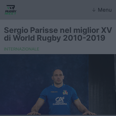
↓
Menu
Sergio Parisse nel miglior XV
di World Rugby 2010-2019
Nazionale
INTERNAZIONALE
Nazionali giovanili
Rugby Sevens
FIR
Internazionale
6 Nazioni
United Rugby Championship