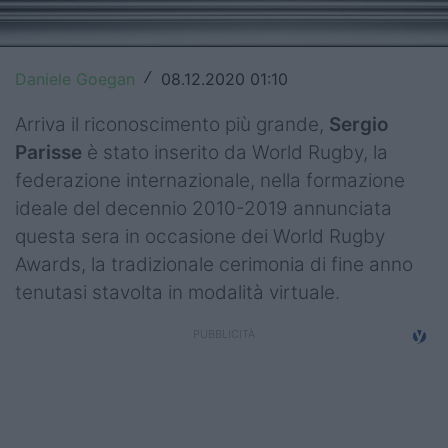
Top14
Premiership
Daniele Goegan
08.12.2020 01:10
/
Champions Cup
Arriva il riconoscimento più grande,
Sergio
Parisse
è stato inserito da World Rugby, la
Challenge Cup
federazione internazionale, nella formazione
World Rugby
ideale del decennio 2010-2019 annunciata
questa sera in occasione dei World Rugby
Rugby World Cup
Awards, la tradizionale cerimonia di fine anno
Super Rugby
tenutasi stavolta in modalità virtuale.
Rugby in TV
Mercato
Serie A Elite