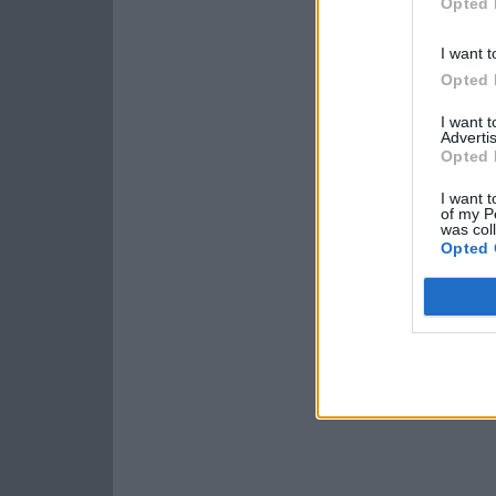
Opted 
I want t
Opted 
I want 
Advertis
Opted 
I want t
of my P
was col
Opted 