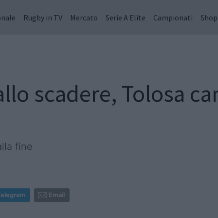
onale
Rugby in TV
Mercato
Serie A Elite
Campionati
Shop
llo scadere, Tolosa ca
lla fine
Telegram
Email