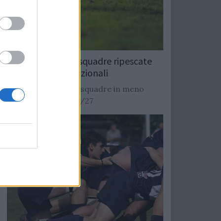
Rugby: Record di squadre ripescate
nei campionati nazionali
Si stimano oltre 20 squadre in meno
dalla stagione 2026/27