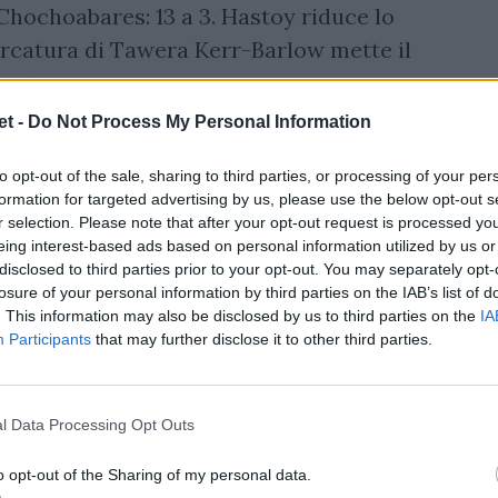
Chochoabares: 13 a 3. Hastoy riduce lo
marcatura di Tawera Kerr-Barlow mette il
rimo tempo.
t -
Do Not Process My Personal Information
n la meta di Uini Atonio, che vale il 13 a
ra, Tolosa va per i pali tre volte
to opt-out of the sale, sharing to third parties, or processing of your per
glia: si va sul 22 a 20 quando siamo al
formation for targeted advertising by us, please use the below opt-out s
r selection. Please note that after your opt-out request is processed y
la, due punizioni e Hastoy porta i suoi sul
eing interest-based ads based on personal information utilized by us or
o, ma al 77' è Romain Ntamack a trovare la
disclosed to third parties prior to your opt-out. You may separately opt-
losure of your personal information by third parties on the IAB’s list of
e.
. This information may also be disclosed by us to third parties on the
IA
Participants
that may further disclose it to other third parties.
l Data Processing Opt Outs
o opt-out of the Sharing of my personal data.