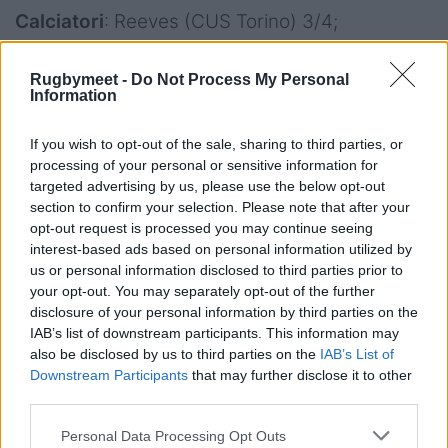
Calciatori
: Reeves (CUS Torino) 3/4;
Montemauri (FEMI-CZ Rovigo) 5/7
Rugbymeet -
Do Not Process My Personal
Note:
giornata piovosa, 6°. Campo in buone
Information
condizioni. Circa 500 spettatori presenti.
If you wish to opt-out of the sale, sharing to third parties, or
Punti conquistati in classifica:
FEMI-CZ
processing of your personal or sensitive information for
targeted advertising by us, please use the below opt-out
Rovigo 5, CUS Torino Rugby 0
section to confirm your selection. Please note that after your
opt-out request is processed you may continue seeing
Peroni Player of the Match:
Lautaro Casado
interest-based ads based on personal information utilized by
Sandri (FEMI-CZ Rovigo)
us or personal information disclosed to third parties prior to
your opt-out. You may separately opt-out of the further
disclosure of your personal information by third parties on the
IAB’s list of downstream participants. This information may
Padova, Stadio del Plebiscito – Sabato 3
also be disclosed by us to third parties on the
IAB’s List of
Downstream Participants
that may further disclose it to other
dicembre 2022
third parties.
Peroni TOP10, VII giornata
Personal Data Processing Opt Outs