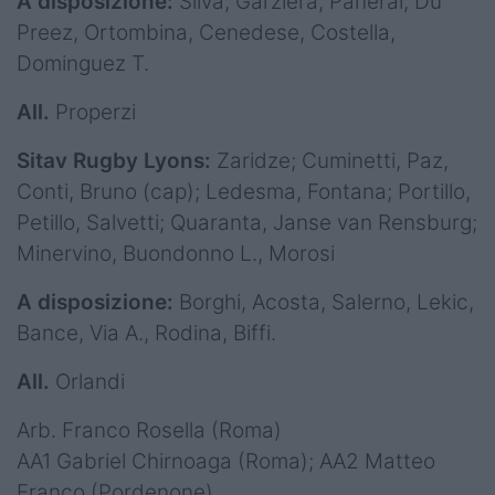
A disposizione:
Silva, Garziera, Panerai, Du
Preez, Ortombina, Cenedese, Costella,
Dominguez T.
All.
Properzi
Sitav Rugby Lyons:
Zaridze; Cuminetti, Paz,
Conti, Bruno (cap); Ledesma, Fontana; Portillo,
Petillo, Salvetti; Quaranta, Janse van Rensburg;
Minervino, Buondonno L., Morosi
A disposizione:
Borghi, Acosta, Salerno, Lekic,
Bance, Via A., Rodina, Biffi.
All.
Orlandi
Arb. Franco Rosella (Roma)
AA1 Gabriel Chirnoaga (Roma); AA2 Matteo
Franco (Pordenone)