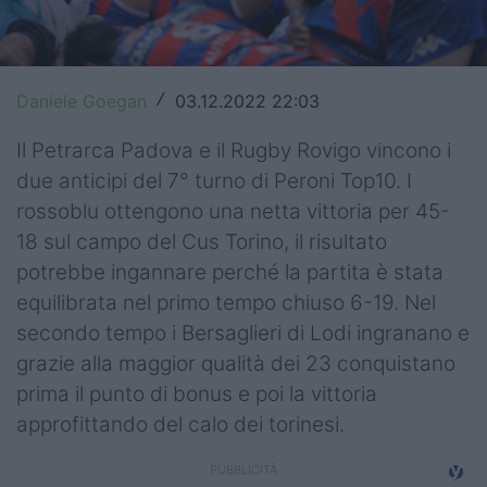
Top14
Premiership
Daniele Goegan
03.12.2022 22:03
/
Champions Cup
Il Petrarca Padova e il Rugby Rovigo vincono i
Challenge Cup
due anticipi del 7° turno di Peroni Top10. I
rossoblu ottengono una netta vittoria per 45-
World Rugby
18 sul campo del Cus Torino, il risultato
Rugby World Cup
potrebbe ingannare perché la partita è stata
equilibrata nel primo tempo chiuso 6-19. Nel
Super Rugby
secondo tempo i Bersaglieri di Lodi ingranano e
grazie alla maggior qualità dei 23 conquistano
Rugby in TV
prima il punto di bonus e poi la vittoria
Mercato
approfittando del calo dei torinesi.
Serie A Elite