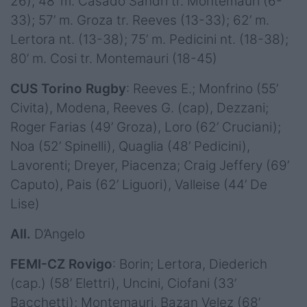
26); 48’ m. Casado Sandri tr. Montemauri (6-
33); 57’ m. Groza tr. Reeves (13-33); 62’ m.
Lertora nt. (13-38); 75’ m. Pedicini nt. (18-38);
80’ m. Cosi tr. Montemauri (18-45)
CUS Torino Rugby
: Reeves E.; Monfrino (55’
Civita), Modena, Reeves G. (cap), Dezzani;
Roger Farias (49’ Groza), Loro (62’ Cruciani);
Noa (52’ Spinelli), Quaglia (48’ Pedicini),
Lavorenti; Dreyer, Piacenza; Craig Jeffery (69’
Caputo), Pais (62’ Liguori), Valleise (44’ De
Lise)
All.
D’Angelo
FEMI-CZ Rovigo
: Borin; Lertora, Diederich
(cap.) (58’ Elettri), Uncini, Ciofani (33’
Bacchetti); Montemauri, Bazan Velez (68’