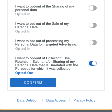
Petrarca Rugby v Transvecta Calvisano 22-15
I want to opt-out of the Sharing of my
personal data.
(8-15)
Opted In
Marcatori
:
p.t.
3’ m. Bozzoni tr Hugo (0-7), 10’
I want to opt-out of the Sale of my
Personal Data.
cp Lyle (3-7), 27’ m. Bozzoni (3-12), 33’ cp
Opted In
Hugo (3-15), 40’ m. Montagner (8-15).
S.t.
58’
I want to opt-out of processing my
m. Montagner tr Lyle (15-15), 82’ m. Carnio tr
Personal Data for Targeted Advertising.
Opted In
Lyle (22-15).
I want to opt-out of Collection, Use,
Petrarca Rugby:
Lyle; Fou, De Masi, Broggin,
Retention, Sale, and/or Sharing of my
Personal Data that Is Unrelated with the
Esposito; Ormson, Tebaldi (54’ Citton);
Purposes for which it was collected.
Opted Out
Montagner (69’ Manni), Trotta (Cap.), Casolari
(62’ Nostran); Ghigo, Galetto (64’ Michieletto);
CONFIRM
Hughes (76’ Bizzotto), Di Bartolomeo (54’
Carnio, 73’-78' Di Bartolomeo), Borean (54’
Data Deletion
Data Access
Privacy Policy
Spagnolo).