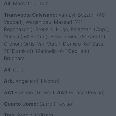
All.
Marcato, Jimez
Transvecta Calvisano:
Van Zyl; Bozzoni (48’
Vaccari), Waqanibau, Massari (74’
Regonaschi), Bronzini; Hugo, Palazzani (Cap.);
Vunisa (56’ Botturi), Bernasconi (78’ Zanetti),
Grenon; Ortis, Van Vuren; D’amico (64’ Sassi,
78’ D’amico)), Marinello (64’ Ceciliani),
Brugnara.
All.
Guidi
Arb.
Angelucci (Livorno)
AA1
Frasson (Treviso),
AA2
Boraso (Rovigo)
Quarto Uomo:
Garrò (Treviso)
Tmo
: Roscini (Milano)