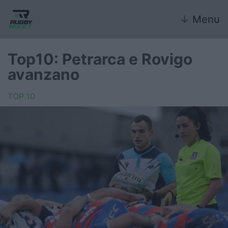
↓
Menu
Top10: Petrarca e Rovigo
avanzano
Nazionale
TOP 10
Nazionali giovanili
Rugby Sevens
FIR
Internazionale
6 Nazioni
United Rugby Championship