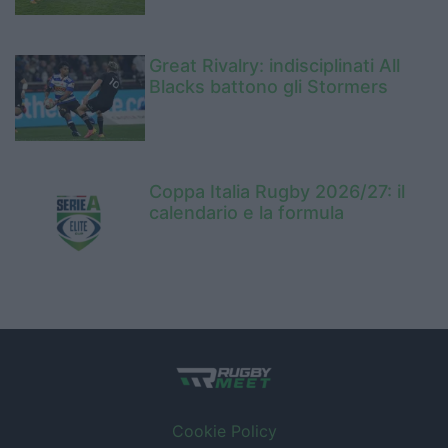
Great Rivalry: indisciplinati All
Blacks battono gli Stormers
Coppa Italia Rugby 2026/27: il
calendario e la formula
Cookie Policy