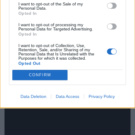
I want to opt-out of the Sale of my
Personal Data.
Opted In
I want to opt-out of processing my
Irlanda v Scozia 21-22
Personal Data for Targeted Advertising.
Opted In
I want to opt-out of Collection, Use,
Retention, Sale, and/or Sharing of my
Personal Data that Is Unrelated with the
Purposes for which it was collected.
Opted Out
CONFIRM
Data Deletion
Data Access
Privacy Policy