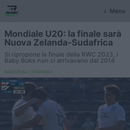
↓
Menu
Mondiale U20: la finale sarà
Nuova Zelanda-Sudafrica
Nazionale
Si ripropone la finale della RWC 2023, i
Baby Boks non ci arrivavano dal 2014
Nazionali giovanili
NAZIONALI GIOVANILI
Rugby Sevens
FIR
Internazionale
6 Nazioni
United Rugby Championship