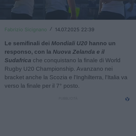
Top14
Premiership
Fabrizio Sicignano
14.07.2025 22:39
/
Champions Cup
Le semifinali dei
Mondiali U20
hanno un
Challenge Cup
responso, con la
Nuova Zelanda e il
Sudafrica
che conquistano la finale di World
World Rugby
Rugby U20 Championship. Avanzano nei
Rugby World Cup
bracket anche la Scozia e l'Inghilterra, l'Italia va
verso la finale per il 7° posto.
Super Rugby
Rugby in TV
Mercato
Serie A Elite