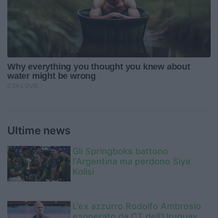
Ultime news
Gli Springboks battono
l'Argentina ma perdono Siya
Kolisi
L'ex azzurro Rodolfo Ambrosio
esonerato da CT dell'Uruguay