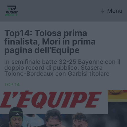
↓
Menu
Top14: Tolosa prima
finalista, Mori in prima
Nazionale
pagina dell'Equipe
Nazionali giovanili
In semifinale batte 32-25 Bayonne con il
doppio record di pubblico. Stasera
Rugby Sevens
Tolone-Bordeaux con Garbisi titolare
TOP 14
FIR
Internazionale
6 Nazioni
United Rugby Championship