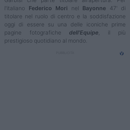
Garbisi che parte titolare all'apertura. Per
Campionati
l'italiano
Federico Mori
nel
Bayonne
47' di
titolare nel ruolo di centro e la soddisfazione
Serie A
oggi di essere su una delle iconiche prime
Serie B
pagine fotografiche
dell'Equipe
, il più
prestigioso quotidiano al mondo.
Serie C
Femminile
Giovanili
Coppa Italia
Minirugby
Eventi
Top10