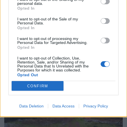
personal data.
Tameifuna - Lamothe - Poirot. ALL. YANNICK
Opted In
BRU
I want to opt-out of the Sale of my
Personal Data.
TOLONE
: Jaminet - Tuicuvu - Fainga'Anuku -
Opted In
Sinzelle - Wainiqolo - Garbisi - Serin - Isa,
I want to opt-out of processing my
Abadie, Ludlam - Ribbans, Halagahu - Sinckler
Personal Data for Targeted Advertising.
Opted In
- Baubigny - Gros. ALL. PIERRE MIGNONI
I want to opt-out of Collection, Use,
Retention, Sale, and/or Sharing of my
Personal Data that Is Unrelated with the
Purposes for which it was collected.
Opted Out
CONFIRM
Data Deletion
Data Access
Privacy Policy