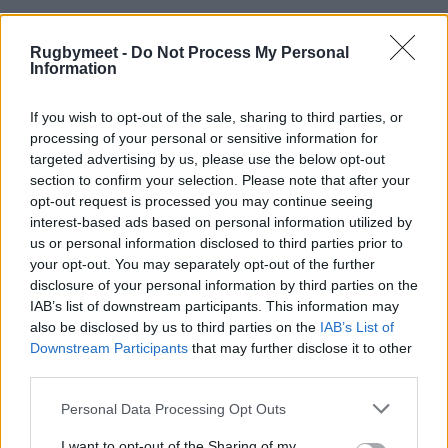
Rugbymeet -
Do Not Process My Personal
Information
If you wish to opt-out of the sale, sharing to third parties, or
L'altra semifinale Bordeaux
processing of your personal or sensitive information for
targeted advertising by us, please use the below opt-out
v Tolone
section to confirm your selection. Please note that after your
opt-out request is processed you may continue seeing
Stasera
Paolo Garbisi
cerca di raggiungere la
interest-based ads based on personal information utilized by
us or personal information disclosed to third parties prior to
sua seconda finale di Top 14, dopo quella vinta
your opt-out. You may separately opt-out of the further
quando era a Montpellier. Rivale diretto
disclosure of your personal information by third parties on the
all'apertura Mathieu Jalibert. Queste le
IAB’s list of downstream participants. This information may
also be disclosed by us to third parties on the
IAB’s List of
formazioni.
Downstream Participants
that may further disclose it to other
third parties.
BORDEAUX BEGLES
: Buros - Penaud -
Depoortere, Moefana, Uberti - Jalibert - Lucu
Personal Data Processing Opt Outs
- Samu, Bochaton, Gazzotti - Cazeaux, Petti -
I want to opt-out of the Sharing of my