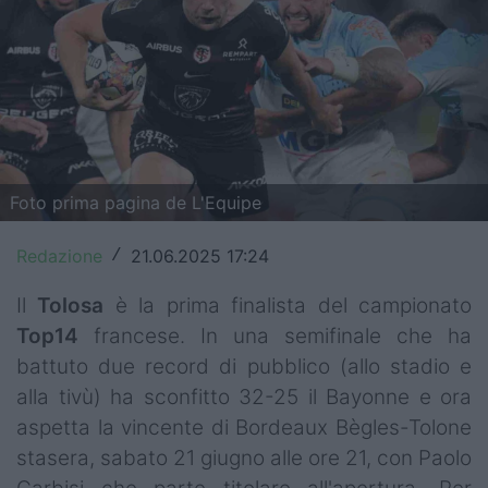
Top14
Premiership
Champions Cup
Challenge Cup
Foto prima pagina de L'Equipe
World Rugby
Redazione
21.06.2025 17:24
/
Rugby World Cup
Il
Tolosa
è la prima finalista del campionato
Super Rugby
Top14
francese. In una semifinale che ha
Rugby in TV
battuto due record di pubblico (allo stadio e
alla tivù) ha sconfitto 32-25 il Bayonne e ora
Mercato
aspetta la vincente di Bordeaux Bègles-Tolone
stasera, sabato 21 giugno alle ore 21, con Paolo
Serie A Elite