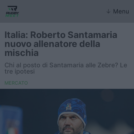
↓
Menu
Italia: Roberto Santamaria
nuovo allenatore della
Nazionale
mischia
Nazionali giovanili
Chi al posto di Santamaria alle Zebre? Le
tre ipotesi
Rugby Sevens
MERCATO
FIR
Internazionale
6 Nazioni
United Rugby Championship