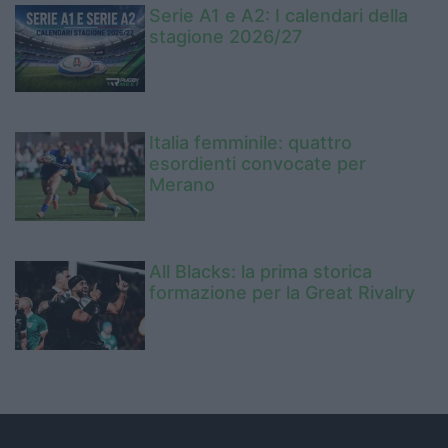
Serie A1 e A2: I calendari della
stagione 2026/27
Italia femminile: quattro
esordienti convocate per
Merano
All Blacks: la prima storica
formazione per la Great Rivalry