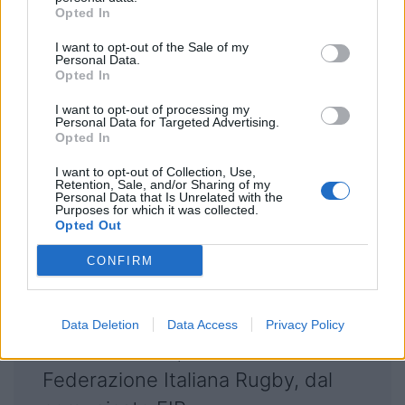
rappresenta la naturale
Opted In
evoluzione della sua carriera.
I want to opt-out of the Sale of my
L’integrazione nello staff azzurro
Personal Data.
Opted In
di profili giovani, determinati e già
I want to opt-out of processing my
dotati di un solido bagaglio di
Personal Data for Targeted Advertising.
Opted In
esperienza, traccia chiaramente la
I want to opt-out of Collection, Use,
strada che vogliamo percorrere:
Retention, Sale, and/or Sharing of my
Personal Data that Is Unrelated with the
una visione in cui la competitività
Purposes for which it was collected.
Opted Out
immediata e lo sviluppo tecnico di
lungo termine convergono a
CONFIRM
beneficio dell’Italia e di tutto il
nostro rugby” ha dichiarato
Data Deletion
Data Access
Privacy Policy
Andrea Duodo, Presidente della
Federazione Italiana Rugby, dal