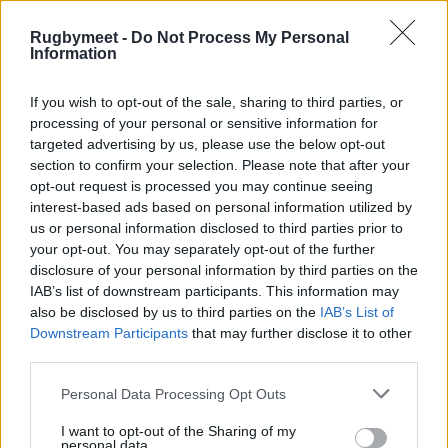
dimostrate nel suo percorso
professionale, dalle Nazionali
Rugbymeet -
Do Not Process My Personal
Information
giovanili alle Zebre Parma, e si
inserisce in un processo
If you wish to opt-out of the sale, sharing to third parties, or
processing of your personal or sensitive information for
strutturato di valorizzazione delle
targeted advertising by us, please use the below opt-out
professionalità cresciute
section to confirm your selection. Please note that after your
opt-out request is processed you may continue seeing
all’interno dei quadri federali,
interest-based ads based on personal information utilized by
rafforzando una scuola tecnica
us or personal information disclosed to third parties prior to
your opt-out. You may separately opt-out of the further
dal forte DNA italiano. Il suo
disclosure of your personal information by third parties on the
debutto sulla scena
IAB’s list of downstream participants. This information may
also be disclosed by us to third parties on the
IAB’s List of
internazionale, in una fase di
Downstream Participants
that may further disclose it to other
profonda trasformazione globale
third parties.
del gioco come l’avvio della
Personal Data Processing Opt Outs
Nations Championship,
I want to opt-out of the Sharing of my
personal data.