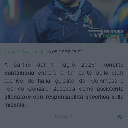
Top14
Premiership
Champions Cup
Challenge Cup
Daniele Goegan
13.05.2026 15:01
/
World Rugby
A partire dal 1° luglio 2026,
Roberto
Rugby World Cup
Santamaria
entrerà a far parte dello staff
tecnico dell'
Italia
guidato dal Commissario
Super Rugby
Tecnico Gonzalo Quesada come
assistente
Rugby in TV
allenatore con responsabilità specifica sulla
mischia
.
Mercato
Serie A Elite