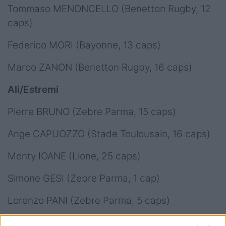
Tommaso MENONCELLO (Benetton Rugby, 12
caps)
Federico MORI (Bayonne, 13 caps)
Marco ZANON (Benetton Rugby, 16 caps)
Ali/Estremi
Pierre BRUNO (Zebre Parma, 15 caps)
Ange CAPUOZZO (Stade Toulousain, 16 caps)
Monty IOANE (Lione, 25 caps)
Simone GESI (Zebre Parma, 1 cap)
Lorenzo PANI (Zebre Parma, 5 caps)