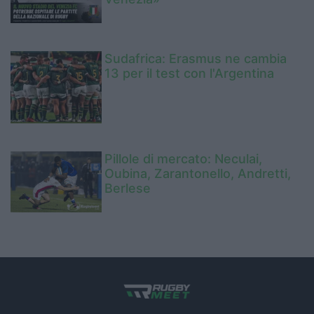
Sudafrica: Erasmus ne cambia
13 per il test con l'Argentina
Pillole di mercato: Neculai,
Oubina, Zarantonello, Andretti,
Berlese