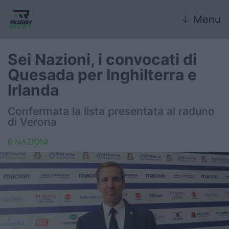
↓
Menu
Sei Nazioni, i convocati di
Quesada per Inghilterra e
Nazionale
Irlanda
Nazionali giovanili
Confermata la lista presentata al raduno
di Verona
Rugby Sevens
6 NAZIONI
FIR
Internazionale
6 Nazioni
United Rugby Championship