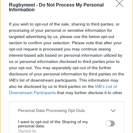
Questi gli appuntamenti
Rugbymeet -
Do Not Process My Personal
Information
della Nazionale Italiana
Maschile per il Guinness
If you wish to opt-out of the sale, sharing to third parties, or
processing of your personal or sensitive information for
Sei Nazioni 2024:
targeted advertising by us, please use the below opt-out
section to confirm your selection. Please note that after your
opt-out request is processed you may continue seeing
Raduno 4-5 gennaio, Verona
interest-based ads based on personal information utilized by
us or personal information disclosed to third parties prior to
Raduno dal 22 gennaio a Verona
your opt-out. You may separately opt-out of the further
disclosure of your personal information by third parties on the
Dal 27 gennaio Italia in raduno a Roma
IAB’s list of downstream participants. This information may
also be disclosed by us to third parties on the
IAB’s List of
Downstream Participants
that may further disclose it to other
Il calendario del 6 Nazioni
third parties.
dell'Italia:
Personal Data Processing Opt Outs
03.02.24 – ore 15.15
I want to opt-out of the Sharing of my
personal data.
Opted In
Italia v Inghilterra