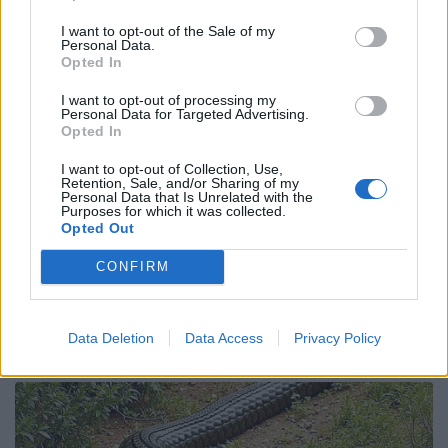
I want to opt-out of the Sale of my
11.02.24 – ore 15 locali (16 ITA)
Personal Data.
Opted In
Irlanda v Italia
I want to opt-out of processing my
Personal Data for Targeted Advertising.
25.02.24 – ore 16
Opted In
I want to opt-out of Collection, Use,
Francia v Italia
Retention, Sale, and/or Sharing of my
Personal Data that Is Unrelated with the
Purposes for which it was collected.
9.03.24 – ore 15.15
Opted Out
Italia v Scozia
CONFIRM
16.03.24 – ore 14.15 locali (15.15 ITA)
Data Deletion
Data Access
Privacy Policy
Galles v Italia