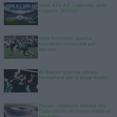
Serie A1 e A2: I calendari della
stagione 2026/27
Italia femminile: quattro
esordienti convocate per
Merano
All Blacks: la prima storica
formazione per la Great Rivalry
Duodo: «Abbiamo chiesto che
l’Italia giochi nel nuovo stadio di
Venezia»