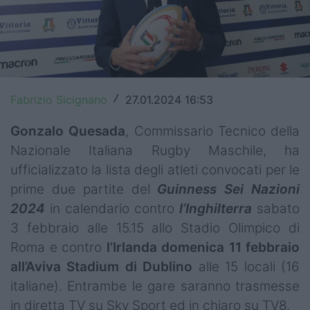
Top14
Premiership
Champions Cup
Fabrizio Sicignano
27.01.2024 16:53
/
Challenge Cup
Gonzalo Quesada
, Commissario Tecnico della
World Rugby
Nazionale Italiana Rugby Maschile, ha
ufficializzato la lista degli atleti convocati per le
Rugby World Cup
prime due partite del
Guinness Sei Nazioni
Super Rugby
2024
in calendario contro
l’Inghilterra
sabato
3 febbraio alle 15.15 allo Stadio Olimpico di
Rugby in TV
Roma e contro
l’Irlanda domenica 11 febbraio
Mercato
all’Aviva Stadium di Dublino
alle 15 locali (16
italiane). Entrambe le gare saranno trasmesse
Serie A Elite
in diretta TV su Sky Sport ed in chiaro su TV8.