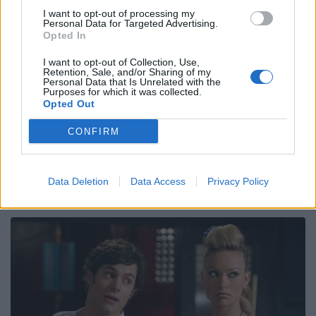
F.
I want to opt-out of processing my
Personal Data for Targeted Advertising.
Opted In
Stadio Mario Battaglini, Rovigo
I want to opt-out of Collection, Use,
Retention, Sale, and/or Sharing of my
Personal Data that Is Unrelated with the
Arbitro:
Federico Vedovelli
Purposes for which it was collected.
Opted Out
Assistenti
: Alex Frasson, Filippo Russo
TMO
: Stefano Penné
CONFIRM
Data Deletion
Data Access
Privacy Policy