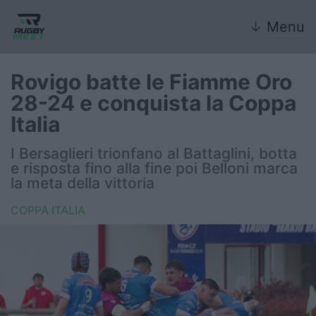
↓
Menu
Rovigo batte le Fiamme Oro
28-24 e conquista la Coppa
Nazionale
Italia
Nazionali giovanili
I Bersaglieri trionfano al Battaglini, botta
e risposta fino alla fine poi Belloni marca
Rugby Sevens
la meta della vittoria
COPPA ITALIA
FIR
Internazionale
6 Nazioni
United Rugby Championship