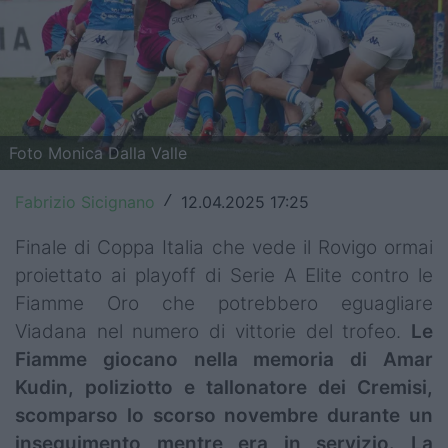
Top14
Premiership
Champions Cup
Foto Monica Dalla Valle
Challenge Cup
World Rugby
Fabrizio Sicignano
12.04.2025 17:25
/
Rugby World Cup
Finale di Coppa Italia che vede il Rovigo ormai
proiettato ai playoff di Serie A Elite contro le
Super Rugby
Fiamme Oro che potrebbero eguagliare
Viadana nel numero di vittorie del trofeo.
Le
Rugby in TV
Fiamme giocano nella memoria di Amar
Mercato
Kudin, poliziotto e tallonatore dei Cremisi,
scomparso lo scorso novembre durante un
Serie A Elite
inseguimento mentre era in servizio. La