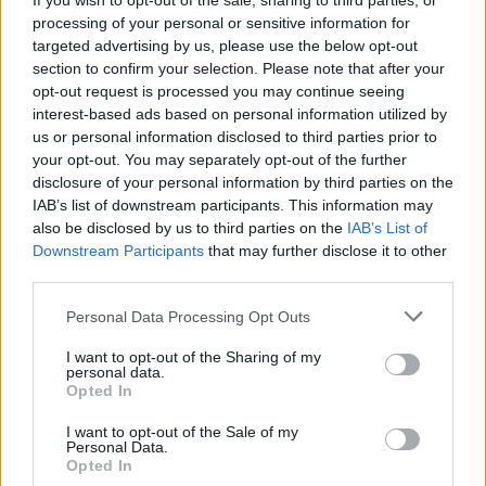
If you wish to opt-out of the sale, sharing to third parties, or
Ferrario (Rovigo)
processing of your personal or sensitive information for
targeted advertising by us, please use the below opt-out
section to confirm your selection. Please note that after your
opt-out request is processed you may continue seeing
Femi-CZ Rugby Rovigo Delta
: Belloni;
interest-based ads based on personal information utilized by
Sperandio, Diederich Ferrario, Uncini, Vaccari;
us or personal information disclosed to third parties prior to
your opt-out. You may separately opt-out of the further
Thomson, Krsul; Paganin, Cosi, Ortis; Ferro
disclosure of your personal information by third parties on the
(cap.), Steolo; Swanepoel, Giulian, Della Sala.
IAB’s list of downstream participants. This information may
A disposizione
: Cadorini, Leccioli, Tripodo,
also be disclosed by us to third parties on the
IAB’s List of
Downstream Participants
that may further disclose it to other
Berlese, Meggiato, Chillon, Moscardi, Elettri.
third parties.
Fiamme Oro Rugby
: Cornelli; Crea, Fusari A,
Personal Data Processing Opt Outs
Vaccari, Forcucci; Canna (cap.), Tomaselli;
I want to opt-out of the Sharing of my
Giammarioli, De Marchi, Vian; Stoian, Chiappini;
personal data.
Opted In
Romano, Moriconi, Nicita
A disposizione
: Taddia, Bartolini, Morosi,
I want to opt-out of the Sale of my
Personal Data.
Piantella, Angelone, Marinaro, Di Marco, Fusari
Opted In