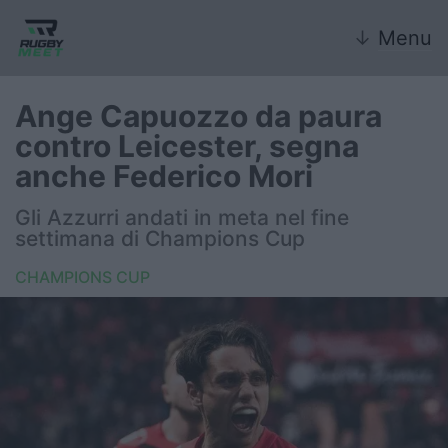
↓
Menu
Ange Capuozzo da paura
contro Leicester, segna
Nazionale
anche Federico Mori
Nazionali giovanili
Gli Azzurri andati in meta nel fine
settimana di Champions Cup
Rugby Sevens
CHAMPIONS CUP
FIR
Internazionale
6 Nazioni
United Rugby Championship