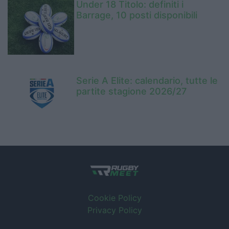
Under 18 Titolo: definiti i
Barrage, 10 posti disponibili
Serie A Elite: calendario, tutte le
partite stagione 2026/27
Cookie Policy
Privacy Policy