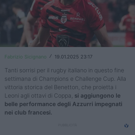
Top14
Premiership
Champions Cup
Challenge Cup
Fabrizio Sicignano
19.01.2025 23:17
/
World Rugby
Tanti sorrisi per il rugby italiano in questo fine
Rugby World Cup
settimana di Champions e Challenge Cup. Alla
vittoria storica del Benetton, che proietta i
Super Rugby
Leoni agli ottavi di Coppa,
si aggiungono le
Rugby in TV
belle performance degli Azzurri impegnati
nei club francesi.
Mercato
Serie A Elite