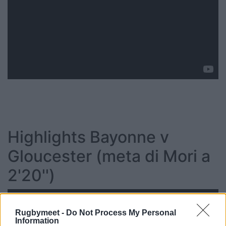
Highlights Bayonne v
Gloucester (meta di Mori a
2'20'')
Rugbymeet -
Do Not Process My Personal
Information