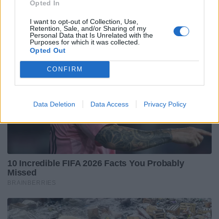
Video Analyst
: Francesco Chiarello
Opted In
I want to opt-out of Collection, Use,
Retention, Sale, and/or Sharing of my
Personal Data that Is Unrelated with the
Purposes for which it was collected.
Opted Out
CONFIRM
Data Deletion
Data Access
Privacy Policy