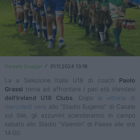
Top14
Premiership
Champions Cup
Challenge Cup
World Rugby
Daniele Goegan
01.11.2024 13:16
/
Rugby World Cup
La a Selezione Italia U18 di coach
Paolo
Grassi
torna ad affrontare i pari età irlandesi
Super Rugby
dell’Ireland U18 Clubs
. Dopo
la vittoria di
Rugby in TV
mercoledì sera
allo “Stadio Eugenio” di Casale
sul Sile, gli azzurrini scenderanno in campo
Mercato
sabato allo Stadio “Visentin” di Paese alle ore
Serie A Elite
14:00.