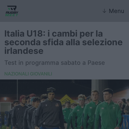
↓
Menu
Italia U18: i cambi per la
seconda sfida alla selezione
Nazionale
irlandese
Nazionali giovanili
Test in programma sabato a Paese
Rugby Sevens
NAZIONALI GIOVANILI
FIR
Internazionale
6 Nazioni
United Rugby Championship