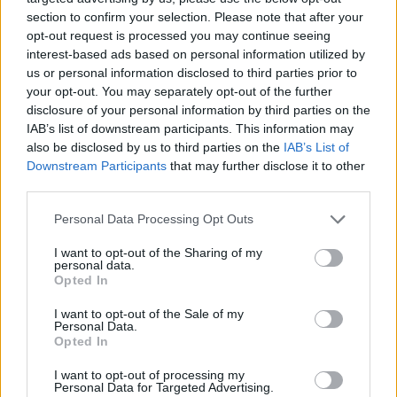
Rugby)
section to confirm your selection. Please note that after your
22.
VITALE Edoardo (2007, CUS Milano)
opt-out request is processed you may continue seeing
23.
MARZOTTO Giovanni (2007, Benetton
interest-based ads based on personal information utilized by
us or personal information disclosed to third parties prior to
Rugby)
your opt-out. You may separately opt-out of the further
24.
CHECCUCCI Giovanni (2007, U.R. Firenze)
disclosure of your personal information by third parties on the
25.
MOLINA Massimo (2007, Rugby Experience
IAB’s list of downstream participants. This information may
also be disclosed by us to third parties on the
IAB’s List of
L’Aquila)
Downstream Participants
that may further disclose it to other
26.
ZANON Lorenzo (2007, Rugby Petrarca)
third parties.
Head Coach
: Paolo Grassi
Personal Data Processing Opt Outs
Assistenti
: Francesco Hostiè e Michele Rizzo
I want to opt-out of the Sharing of my
personal data.
Team Manager
: Sergio Ghillani
Opted In
Assistant Manager
: Alessandro Persi
I want to opt-out of the Sale of my
Preparatore Atletico
: Daniele Garulli
Personal Data.
Opted In
Medico
: Alberto Righi
I want to opt-out of processing my
Fisioterapisti
: Barbara Callà, Elena Ostan
Personal Data for Targeted Advertising.