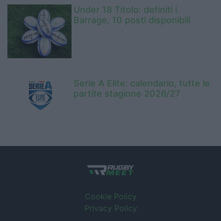
Under 18 Titolo: definiti i
Barrage, 10 posti disponibili
Serie A Elite: calendario, tutte le
partite stagione 2026/27
Cookie Policy
Privacy Policy