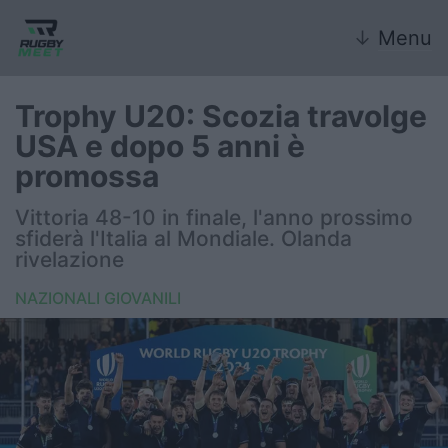
↓
Menu
Trophy U20: Scozia travolge
USA e dopo 5 anni è
Nazionale
promossa
Nazionali giovanili
Vittoria 48-10 in finale, l'anno prossimo
sfiderà l'Italia al Mondiale. Olanda
Rugby Sevens
rivelazione
NAZIONALI GIOVANILI
FIR
Internazionale
6 Nazioni
United Rugby Championship