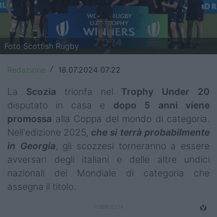
Top14
Premiership
Foto Scottish Rugby
Champions Cup
Redazione
18.07.2024 07:22
/
Challenge Cup
La
Scozia
trionfa nel
Trophy Under 20
World Rugby
disputato in casa e
dopo 5 anni viene
promossa
alla Coppa del mondo di categoria.
Rugby World Cup
Nell'edizione 2025,
che si terrà probabilmente
Super Rugby
in Georgia
, gli scozzesi torneranno a essere
avversari degli italiani e delle altre undici
Rugby in TV
nazionali del Mondiale di categoria che
Mercato
assegna il titolo.
Serie A Elite