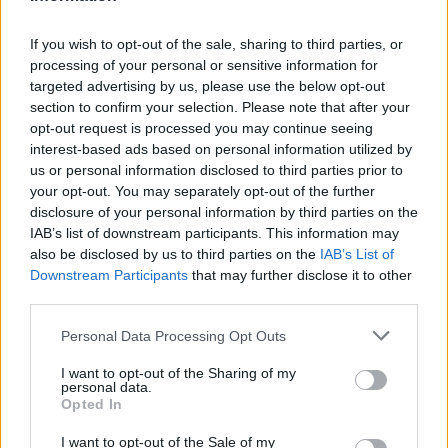
Classifiche
If you wish to opt-out of the sale, sharing to third parties, or
processing of your personal or sensitive information for
Gruppo A
targeted advertising by us, please use the below opt-out
section to confirm your selection. Please note that after your
Scozia 15 (+ 245, 40 mete)
opt-out request is processed you may continue seeing
interest-based ads based on personal information utilized by
Giappone 10 (+123, 32 mete)
us or personal information disclosed to third parties prior to
your opt-out. You may separately opt-out of the further
Samoa 5 (-162, 8 mete)
disclosure of your personal information by third parties on the
IAB’s list of downstream participants. This information may
Hong Kong 0 (-206, 3 mete)
also be disclosed by us to third parties on the
IAB’s List of
Downstream Participants
that may further disclose it to other
Gruppo B
third parties.
Personal Data Processing Opt Outs
Stati Uniti 14 (+41, 12 mete)
I want to opt-out of the Sharing of my
Uruguay 10 (+17, 10 mete)
personal data.
Opted In
Olanda 6 (+21, 14 mete)
I want to opt-out of the Sale of my