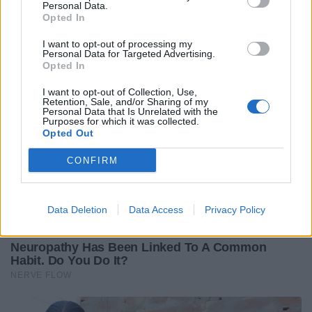
Personal Data.
Kenya 0 (-79, 3 mete)
Opted In
I want to opt-out of processing my
Personal Data for Targeted Advertising.
Opted In
I want to opt-out of Collection, Use,
Retention, Sale, and/or Sharing of my
Personal Data that Is Unrelated with the
Purposes for which it was collected.
Opted Out
CONFIRM
Data Deletion
Data Access
Privacy Policy