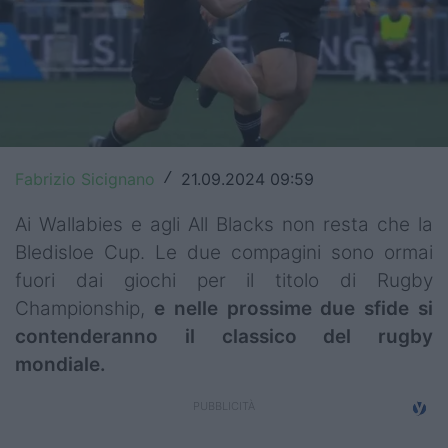
Top14
Premiership
Champions Cup
Challenge Cup
Fabrizio Sicignano
21.09.2024 09:59
/
World Rugby
Ai Wallabies e agli All Blacks non resta che la
Rugby World Cup
Bledisloe Cup. Le due compagini sono ormai
fuori dai giochi per il titolo di Rugby
Super Rugby
Championship,
e nelle prossime due sfide si
Rugby in TV
contenderanno il classico del rugby
mondiale.
Mercato
Serie A Elite