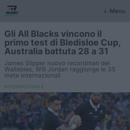
↓
Menu
Gli All Blacks vincono il
primo test di Bledisloe Cup,
Nazionale
Australia battuta 28 a 31
Nazionali giovanili
James Slipper nuovo recordman dei
Wallabies, Will Jordan raggiunge le 35
Rugby Sevens
mete internazionali
INTERNAZIONALE
FIR
Internazionale
6 Nazioni
United Rugby Championship