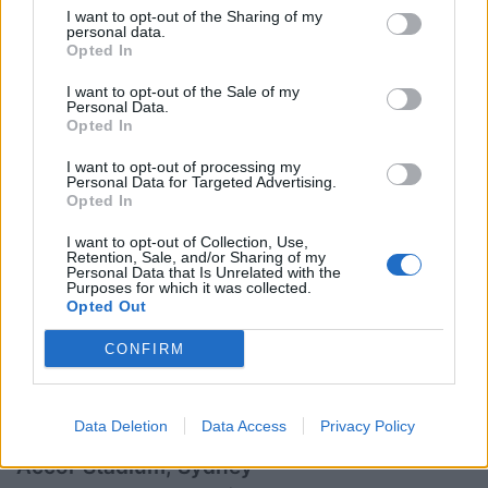
Panchina:
16 Brandon Paenga-Amosa, 17
I want to opt-out of the Sharing of my
James Slipper, 18 Allan Alaalatoa, 19 Lukhan
personal data.
Opted In
Salakaia-Loto, 20 Langi Gleeson, 21 Tate
I want to opt-out of the Sale of my
McDermott, 22 Tom Lynagh, 23 Dylan Pietsch
Personal Data.
Opted In
All Blacks:
15 Beauden Barrett, 14 Will Jordan,
I want to opt-out of processing my
13 Rieko Ioane, 12 Jordie Barrett, 11 Caleb
Personal Data for Targeted Advertising.
Opted In
Clarke, 10 Damian McKenzie, 9 Cortez Ratima,
8 Ardie Savea, 7 Sam Cane, 6 Wallace Sititi, 5
I want to opt-out of Collection, Use,
Retention, Sale, and/or Sharing of my
Tupou Vaa’i, 4 Scott Barrett (c), 3 Tyrel Lomax,
Personal Data that Is Unrelated with the
Purposes for which it was collected.
2 Codie Taylor, 1 Ethan de Groot
Opted Out
Panchina:
16 Asafo Aumua, Tamaiti Williams,
CONFIRM
18 Pasilio Tosi, 19 Sam Darry, 20 Luke
Jacobson, 21 TJ Perenara, 22 Anton Lienert-
Brown, 23 Sevu Reece
Data Deletion
Data Access
Privacy Policy
Accor Stadium, Sydney