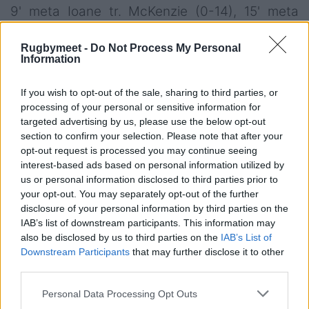
9' meta Ioane tr. McKenzie (0-14), 15' meta
Clarke tr. McKenzie (0-21), 18' meta McReight
tr. Lolesio (7-21), 25' meta Savea tr. McKenzie
Rugbymeet -
Do Not Process My Personal
Information
(7-28), 36' meta Faessler tr. Lolesio (14-28),
45' cp. McKenzie (14-31), 67' meta Paisami tr.
If you wish to opt-out of the sale, sharing to third parties, or
Lolesio (21-31), 78' meta Wright tr. Lolesio (28-
processing of your personal or sensitive information for
targeted advertising by us, please use the below opt-out
31)
section to confirm your selection. Please note that after your
Cartellini
: 66' giallo a Anton Lienert-Brown (All
opt-out request is processed you may continue seeing
Blacks), 71' giallo a Caleb Clarke (All Blacks)
interest-based ads based on personal information utilized by
us or personal information disclosed to third parties prior to
Australia:
15 Tom Wright, 14 Andrew Kellaway,
your opt-out. You may separately opt-out of the further
disclosure of your personal information by third parties on the
13 Len Ikitau, 12 Hunter Paisami, 11 Marika
IAB’s list of downstream participants. This information may
Koroibete, 10 Noah Lolesio, 9 Nic White, 8
also be disclosed by us to third parties on the
IAB’s List of
Harry Wilson (c), 7 Fraser McReight, 6 Rob
Downstream Participants
that may further disclose it to other
third parties.
Valetini, 5 Jeremy Williams, 4 Nick Frost, 3
Taniela Tupou, 2 Matt Faessler, 1 Angus Bell
Personal Data Processing Opt Outs