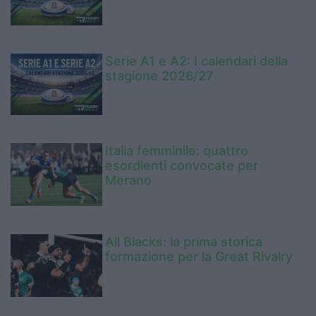
Serie A1 e A2: I calendari della
stagione 2026/27
Italia femminile: quattro
esordienti convocate per
Merano
All Blacks: la prima storica
formazione per la Great Rivalry