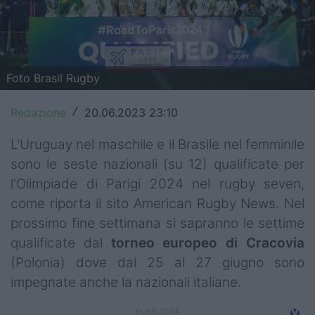
Top14
Premiership
Foto Brasil Rugby
Champions Cup
Challenge Cup
Redazione
20.06.2023 23:10
/
World Rugby
L'Uruguay nel maschile e il Brasile nel femminile
sono le seste nazionali (su 12) qualificate per
Rugby World Cup
l'Olimpiade di Parigi 2024 nel rugby seven,
come riporta il sito American Rugby News. Nel
Super Rugby
prossimo fine settimana si sapranno le settime
Rugby in TV
qualificate dal
torneo
europeo
di
Cracovia
(Polonia) dove dal 25 al 27 giugno sono
Mercato
impegnate anche la nazionali italiane.
Serie A Elite