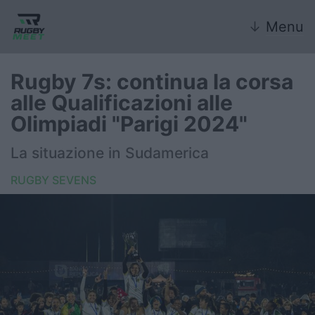
↓
Menu
Rugby 7s: continua la corsa
alle Qualificazioni alle
Nazionale
Olimpiadi "Parigi 2024"
Nazionali giovanili
La situazione in Sudamerica
Rugby Sevens
RUGBY SEVENS
FIR
Internazionale
6 Nazioni
United Rugby Championship