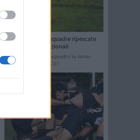
Rugby: Record di squadre ripescate
nei campionati nazionali
Si stimano oltre 20 squadre in meno
dalla stagione 2026/27