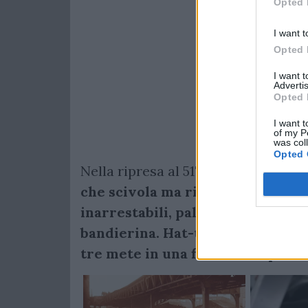
Opted 
I want t
Opted 
I want 
Advertis
Opted 
I want t
of my P
was col
Opted 
Nella ripresa al 51' mischia ai cinq
che scivola ma riesce per inerzia
inarrestabili, palla lunghissima p
bandierina. Hat-trick per l'ala Al
tre mete in una finale di Super 