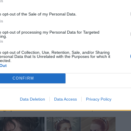
In
o opt-out of the Sale of my Personal Data.
In
to opt-out of processing my Personal Data for Targeted
ing.
In
o opt-out of Collection, Use, Retention, Sale, and/or Sharing
ersonal Data that Is Unrelated with the Purposes for which it
lected.
Out
ue metri, palla da Sotutu a
Caleb Clarke,
CONFIRM
 ad andare in meta: 27 a 3. Blues
er Clarke al 54', che schiaccia alla
l Blacks (l'ultimo giocatore a segnare
Data Deletion
Data Access
Privacy Policy
Rugby fu Mark Gerrard nel 2004).