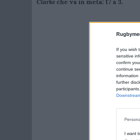
Clarke
che va in meta: 17 a 3.
Rugbymee
If you wish 
sensitive in
confirm you
continue se
information 
further disc
participants
Downstream 
Persona
I want t