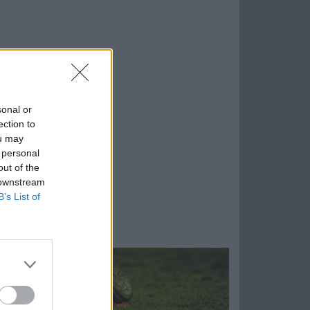
sonal or
ection to
ou may
 personal
out of the
 downstream
B’s List of