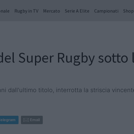
onale
Rugby in TV
Mercato
Serie A Elite
Campionati
Shop
el Super Rugby sotto l
dall'ultimo titolo, interrotta la striscia vincen
Telegram
Email