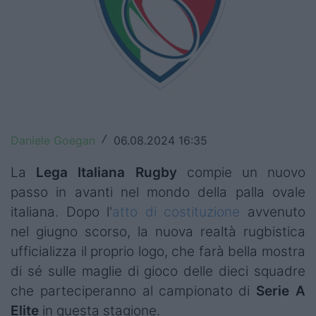
Top14
Premiership
Champions Cup
Challenge Cup
Daniele Goegan
06.08.2024 16:35
/
World Rugby
La
Lega Italiana Rugby
compie un nuovo
Rugby World Cup
passo in avanti nel mondo della palla ovale
Super Rugby
italiana. Dopo
l'
atto di costituzione
avvenuto
nel giugno scorso, la nuova realtà rugbistica
Rugby in TV
ufficializza il proprio logo, che farà bella mostra
Mercato
di sé sulle maglie di gioco delle dieci squadre
che parteciperanno al campionato di
Serie A
Serie A Elite
Elite
in questa stagione.