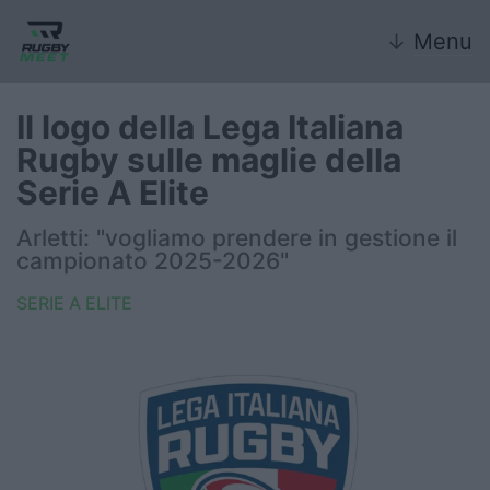
↓
Menu
Il logo della Lega Italiana
Rugby sulle maglie della
Nazionale
Serie A Elite
Nazionali giovanili
Arletti: "vogliamo prendere in gestione il
campionato 2025-2026"
Rugby Sevens
SERIE A ELITE
FIR
Internazionale
6 Nazioni
United Rugby Championship