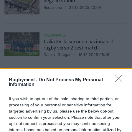
nega lo stadio
Redazione
/
29.12.2025 23:04
NAZIONALE
Italia XV: la seconda nazionale di
rugby verso 2 test match
Daniele Goegan
/
16.12.2025 08:16
Rugbymeet -
Do Not Process My Personal
NAZIONALE
Information
Ritorna l'Italia XV: prime presenze per
Stavile e Farias?
If you wish to opt-out of the sale, sharing to third parties, or
Redazione
/
27.11.2025 15:19
processing of your personal or sensitive information for
targeted advertising by us, please use the below opt-out
section to confirm your selection. Please note that after your
opt-out request is processed you may continue seeing
NAZIONALE
Gonzalo Quesada pensa positivo:
interest-based ads based on personal information utilized by