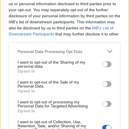
"abbiamo applicato il piano di gioco"
us or personal information disclosed to third parties prior to
your opt-out. You may separately opt-out of the further
Fabrizio Sicignano
/
23.11.2025 08:39
disclosure of your personal information by third parties on the
IAB’s list of downstream participants. This information may
also be disclosed by us to third parties on the
IAB’s List of
Downstream Participants
that may further disclose it to other
NAZIONALE
third parties.
L'Italia non convince: Cile battuto 34-
19 ma troppa fatica
video
Personal Data Processing Opt Outs
Fabrizio Sicignano
/
22.11.2025 23:05
I want to opt-out of the Sharing of my
personal data.
Opted In
NAZIONALE
I want to opt-out of the Sale of my
Quesada spiega le scelte: i dieci
Personal Data.
cambi, Todaro, Opoku, Lamaro, i no a
Opted In
Mazza e Pani
I want to opt-out of processing my
Redazione
/
21.11.2025 08:22
Personal Data for Targeted Advertising.
Opted In
I want to opt-out of Collection, Use,
Retention, Sale, and/or Sharing of my