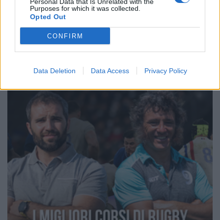
←
1
2
3
4
5
6
7
8
9
→
Personal Data that Is Unrelated with the
Purposes for which it was collected.
Pagina 4 di 84
Opted Out
CONFIRM
Data Deletion
Data Access
Privacy Policy