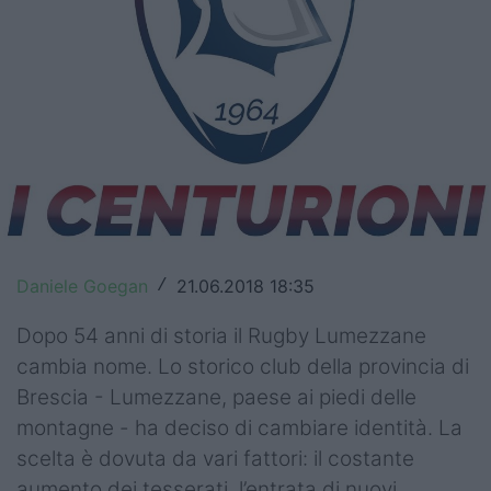
Top14
Premiership
Champions Cup
Challenge Cup
World Rugby
Rugby World Cup
Daniele Goegan
21.06.2018 18:35
/
Super Rugby
Dopo 54 anni di storia il Rugby Lumezzane
cambia nome. Lo storico club della provincia di
Rugby in TV
Brescia - Lumezzane, paese ai piedi delle
Mercato
montagne - ha deciso di cambiare identità. La
scelta è dovuta da vari fattori: il costante
Serie A Elite
aumento dei tesserati, l’entrata di nuovi