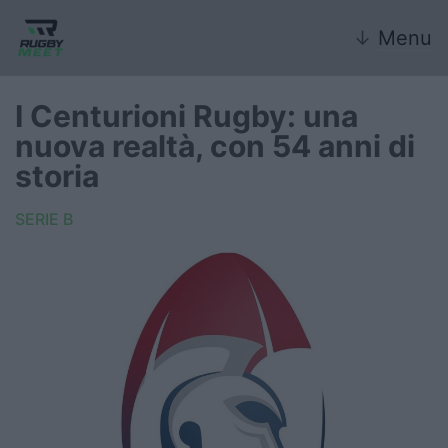
↓
Menu
I Centurioni Rugby: una
nuova realtà, con 54 anni di
Nazionale
storia
Nazionali giovanili
SERIE B
Rugby Sevens
FIR
Internazionale
6 Nazioni
United Rugby Championship