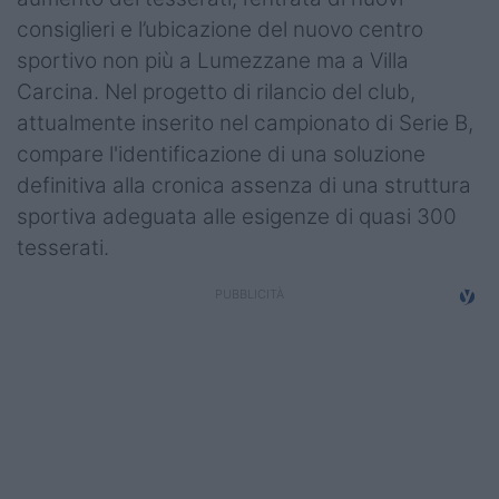
Campionati
consiglieri e l’ubicazione del nuovo centro
sportivo non più a Lumezzane ma a Villa
Serie A
Carcina. Nel progetto di rilancio del club,
Serie B
attualmente inserito nel campionato di Serie B,
compare l'identificazione di una soluzione
Serie C
definitiva alla cronica assenza di una struttura
sportiva adeguata alle esigenze di quasi 300
Femminile
tesserati.
Giovanili
Coppa Italia
Minirugby
Eventi
Top10