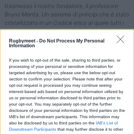
trasmesso il nostro fondatore, il professore
Bruno Menta. Un sistema di principi che è stato
cristallizzato in un Codice etico al quale tutti i
tesserati saranno sempre chiamati ad
attenersi. Approfitto di questo momento di
Rugbymeet -
Do Not Process My Personal
Information
cambiamento per ringraziare tutti coloro che,
sin dal lontano 1964, hanno lavorato con
If you wish to opt-out of the sale, sharing to third parties, or
straordinario impegno per la crescita e lo
processing of your personal or sensitive information for
sviluppo della nostra società e del rugby in
targeted advertising by us, please use the below opt-out
section to confirm your selection. Please note that after your
questa zona della provincia di Brescia
».
opt-out request is processed you may continue seeing
interest-based ads based on personal information utilized by
Il vecchio logo:
us or personal information disclosed to third parties prior to
your opt-out. You may separately opt-out of the further
disclosure of your personal information by third parties on the
IAB’s list of downstream participants. This information may
also be disclosed by us to third parties on the
IAB’s List of
Downstream Participants
that may further disclose it to other