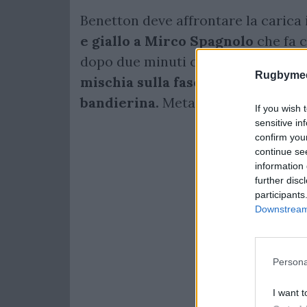
Benetton deve affrontare la carica i
e giallo a Mirco Spagnolo
che fa c
dopo due minuti con Ciaran Frawley
Rugbymee
mischia sulla fascia, ottimo incro
bandierina.
Meta del bonus al 25' c
If you wish 
sensitive in
confirm you
continue se
information 
further disc
participants
Downstream 
Persona
I want t