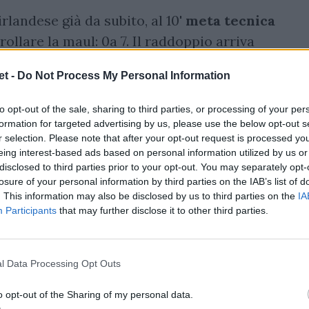
rlandese già da subito, al 10'
meta tecnica
rollare la maul: 0a 7. Il raddoppio arriva
: 0 a 14.
Al 19' marcatura per
Jack Conan
:
t -
Do Not Process My Personal Information
cio per il terza linea che vola alla
on Caelan Doris: 0 a 28.
to opt-out of the sale, sharing to third parties, or processing of your per
formation for targeted advertising by us, please use the below opt-out s
r selection. Please note that after your opt-out request is processed y
eing interest-based ads based on personal information utilized by us or
disclosed to third parties prior to your opt-out. You may separately opt-
losure of your personal information by third parties on the IAB’s list of
. This information may also be disclosed by us to third parties on the
IA
Participants
that may further disclose it to other third parties.
l Data Processing Opt Outs
o opt-out of the Sharing of my personal data.