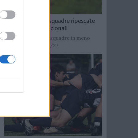
Rugby: Record di squadre ripescate
nei campionati nazionali
Si stimano oltre 20 squadre in meno
dalla stagione 2026/27