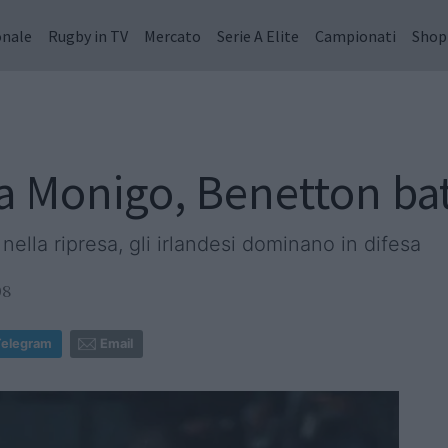
onale
Rugby in TV
Mercato
Serie A Elite
Campionati
Shop
 a Monigo, Benetton bat
nella ripresa, gli irlandesi dominano in difesa
08
Telegram
Email