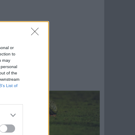
sonal or
ection to
ou may
 personal
out of the
 downstream
B’s List of