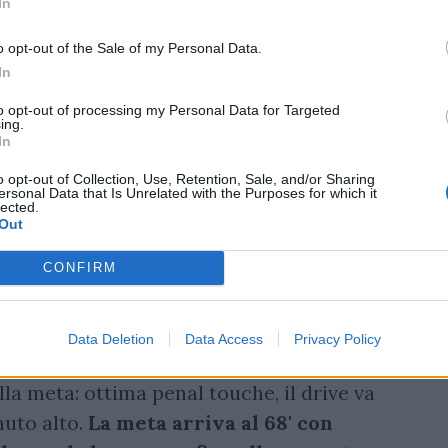
In
o opt-out of the Sale of my Personal Data.
In
to opt-out of processing my Personal Data for Targeted
ing.
In
o opt-out of Collection, Use, Retention, Sale, and/or Sharing
ersonal Data that Is Unrelated with the Purposes for which it
lected.
Out
CONFIRM
Data Deletion
Data Access
Privacy Policy
 alla meta: ottima penal touche, il drive va
nuto alto.
La meta arriva al 68' con