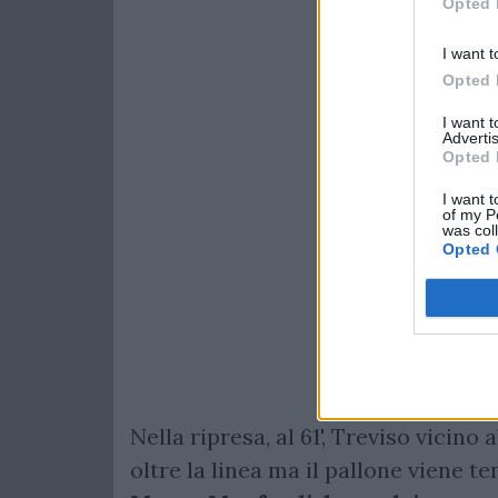
Opted 
I want t
Opted 
I want 
Advertis
Opted 
I want t
of my P
was col
Opted 
Nella ripresa, al 61', Treviso vicino
oltre la linea ma il pallone viene te