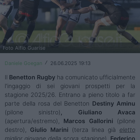
Top14
Premiership
Champions Cup
Foto Alfio Guarise
Challenge Cup
Daniele Goegan
26.06.2025 19:13
World Rugby
/
Il
Benetton Rugby
ha comunicato ufficialmente
Rugby World Cup
l'ingaggio di sei giovani prospetti per la
Super Rugby
stagione 2025/26. Entrano a pieno titolo a far
parte della rosa del Benetton
Destiny Aminu
Rugby in TV
(pilone sinistro)
, Giuliano Avaca
Mercato
(apertura/estremo),
Marcos Gallorini
(pilone
destro),
Giulio Marini
(terza linea già
eletto
Serie A Elite
miglior giovane della scora stagione
),
Federico