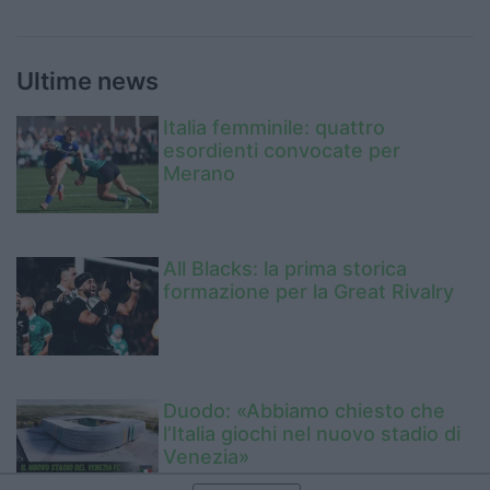
Ultime news
Italia femminile: quattro
esordienti convocate per
Merano
All Blacks: la prima storica
formazione per la Great Rivalry
Duodo: «Abbiamo chiesto che
l’Italia giochi nel nuovo stadio di
Venezia»