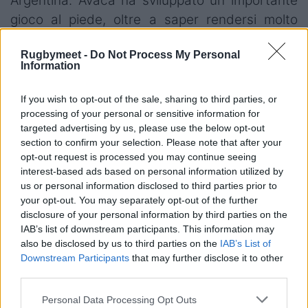
Argentina. Avaca ha sviluppato un importante
gioco al piede, oltre a saper rendersi molto
pericoloso per le difese avversarie. Avaca è
Rugbymeet -
Do Not Process My Personal
stato coinvolto nel tour estivo dei Pumitas
Information
nell'Oceania Under 20 Championship del
maggio del 2021. Messosi in mostra e preciso
If you wish to opt-out of the sale, sharing to third parties, or
anche dalla piazzola, nell'estate del 2022 entra
processing of your personal or sensitive information for
targeted advertising by us, please use the below opt-out
nell'Accademia Under 23 dei Leoni. Ha trovato
section to confirm your selection. Please note that after your
il debutto con il Benetton Rugby nel dicembre
opt-out request is processed you may continue seeing
del 2022, in uno spezzone di gara fuori casa
interest-based ads based on personal information utilized by
us or personal information disclosed to third parties prior to
contro Edimburgo. Da lì si è diviso tra Academy
your opt-out. You may separately opt-out of the further
Players del Benetton Rugby e Mogliano Rugby.
disclosure of your personal information by third parties on the
Negli ultimi tre anni Giuliano Avaca ha disputato
IAB’s list of downstream participants. This information may
also be disclosed by us to third parties on the
IAB’s List of
30 presenze in Serie A Elite con la formazione
Downstream Participants
that may further disclose it to other
di Mogliano, totalizzando 57 punti, impreziositi
third parties.
da due mete, 13 trasformazioni e 7 piazzati.
Personal Data Processing Opt Outs