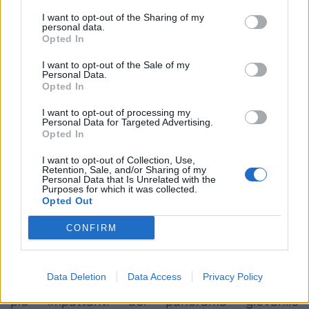
Avaca ha collezionato prestazioni di pregiata
fattura nel massimo campionato italiano,
I want to opt-out of the Sharing of my
personal data.
raccogliendo anche la seconda apparizione
Opted In
con i biancoverdi, nell'ultima annata in
I want to opt-out of the Sale of my
Personal Data.
trasferta contro gli Ospreys.​
Opted In
Marcos Gallorini
, nato l'11 ottobre 2004 ad
I want to opt-out of processing my
Personal Data for Targeted Advertising.
Arezzo, è alto 191 cm per 135 kg. Dotato di una
Opted In
fisicità rilevante, Marcos è un
pilone destro
I want to opt-out of Collection, Use,
dalle potenzialità sconfinate. Comincia a
Retention, Sale, and/or Sharing of my
Personal Data that Is Unrelated with the
giocare a rugby nei Vasari Rugby Arezzo e poi
Purposes for which it was collected.
Opted Out
passa all'Unione Rugby Capitolina. Nella
squadra romana fa la differenza in prima linea,
CONFIRM
tra mischie vinte e drive guidati. Ai Mondiali
Under 20 del 2023 segna quattro mete in
Data Deletion
Data Access
Privacy Policy
cinque incontri e di fatto si afferma tra i piloni
più impattanti del panorama giovanile