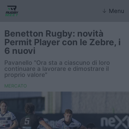
↓
Menu
Benetton Rugby: novità
Permit Player con le Zebre, i
Nazionale
6 nuovi
Nazionali giovanili
Pavanello "Ora sta a ciascuno di loro
continuare a lavorare e dimostrare il
Rugby Sevens
proprio valore"
MERCATO
FIR
Internazionale
6 Nazioni
United Rugby Championship