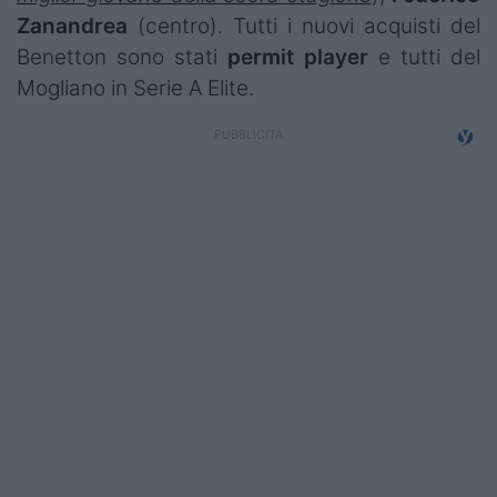
Campionati
Zanandrea
(centro). T
utti i nuovi acquisti del
Benetton sono stati
permit
player
e tutti del
Serie A
Mogliano in Serie A Elite.
Serie B
Serie C
Femminile
Giovanili
Coppa Italia
Minirugby
Eventi
Top10