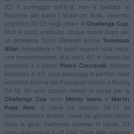
Campionati
32' il punteggio sull'8-8, non è bastata al
Bayonne per batte i Vodacom Bulls, uscendo
Serie A
sconfitto 32-22 negli ottavi di
Challenge
Cup
.
Serie B
Mori è stato sostituito cinque minuti dopo per
un problema fisico. Eliminati anche
Tommaso
Serie C
Allan
nonostante i 13 punti segnati (una meta,
una trasformazione, due calci, 80' in campo da
Femminile
estremo) e il pilone
Pietro
Ceccarelli
(titolare
Giovanili
sostituito al 53', nove placcaggi in partita) nella
sconfitta interna del Perpignan contro il Racing
Coppa Italia
24-18. Gli unici azzurri rimasti in corsa per la
Minirugby
Challenge Cup
sono
Monty
Ioane
e
Martin
Page
Relo
. Il Lione ha battuto 34-21 gli
Eventi
Hollywoodbets Sharks. Ioane ha giocato all'ala
Top10
tutta la gara, mettendo insieme 11 corse, 33
metri guadagni e 5 off load. Page Relo non era