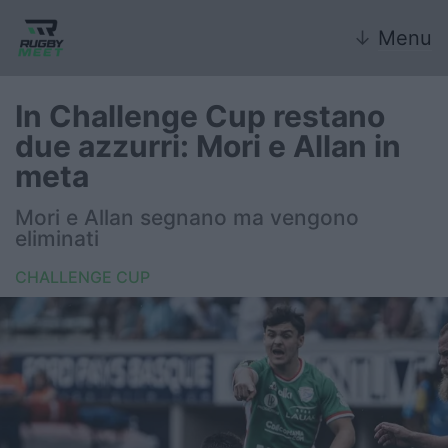
↓
Menu
In Challenge Cup restano
due azzurri: Mori e Allan in
Nazionale
meta
Nazionali giovanili
Mori e Allan segnano ma vengono
eliminati
Rugby Sevens
CHALLENGE CUP
FIR
Internazionale
6 Nazioni
United Rugby Championship