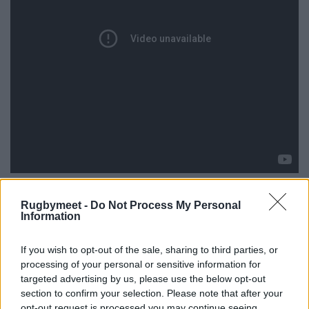
Rugbymeet -
Do Not Process My Personal
Aviron Bayonnais v
Information
Vodacom Bulls 22-32
If you wish to opt-out of the sale, sharing to third parties, or
processing of your personal or sensitive information for
targeted advertising by us, please use the below opt-out
section to confirm your selection. Please note that after your
opt-out request is processed you may continue seeing