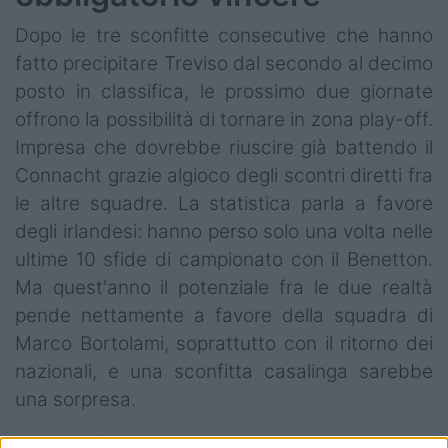
Dopo le tre sconfitte consecutive che hanno
fatto precipitare Treviso dal secondo al decimo
posto in classifica, le prossimo due giornate
offrono la possibilità di tornare in zona play-off.
Impresa che dovrebbe riuscire già battendo il
Connacht grazie algioco degli scontri diretti fra
le altre squadre. La statistica parla a favore
degli irlandesi: hanno perso solo una volta nelle
ultime 10 sfide di campionato con il Benetton.
Ma quest'anno il potenziale fra le due realtà
pende nettamente a favore della squadra di
Marco Bortolami, soprattutto con il ritorno dei
nazionali, e una sconfitta casalinga sarebbe
una sorpresa.
La classifica e le altre