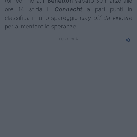
torneo finora. Il
Benetton
sabato 30 marzo alle
Campionati
ore 14 sfida il
Connacht
a pari punti in
classifica in uno spareggio
play-off da vincere
Serie A
per alimentare le speranze.
Serie B
Serie C
Femminile
Giovanili
Coppa Italia
Minirugby
Eventi
Top10