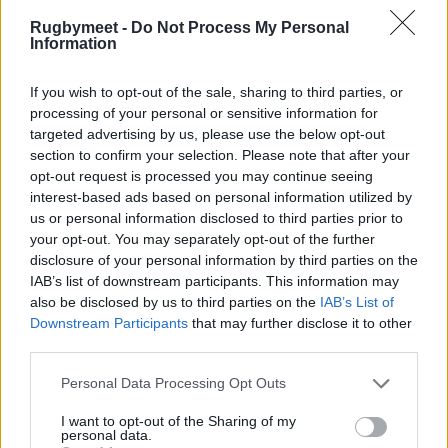
Rugbymeet -
Do Not Process My Personal
Classifica
: Leinster 49 punti, Bulls 45, Glasgow
Information
44, Munster 39, Stormers 35, Edimburgh 24,
If you wish to opt-out of the sale, sharing to third parties, or
Ulster 34, Lions 34, Connacht 33, Benetton 33,
processing of your personal or sensitive information for
Ospreys 30, Cardiff 23, Scarlets 16, Sharks 14,
targeted advertising by us, please use the below opt-out
Zebre 14, Dragons 11.
section to confirm your selection. Please note that after your
opt-out request is processed you may continue seeing
Le altre partite.
interest-based ads based on personal information utilized by
us or personal information disclosed to third parties prior to
Venerdì:
Leinster-Bulls
your opt-out. You may separately opt-out of the further
Sabato:
Sharks-Edimburgh, Ospreys-Lions,
disclosure of your personal information by third parties on the
Stormers-Ulster, Munster-Cardiff, Scarlets-
IAB’s list of downstream participants. This information may
also be disclosed by us to third parties on the
IAB’s List of
Glasgow.
Downstream Participants
that may further disclose it to other
third parties.
Personal Data Processing Opt Outs
I want to opt-out of the Sharing of my
personal data.