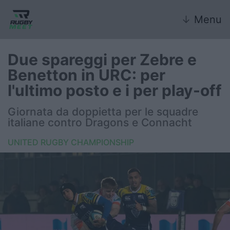
↓
Menu
Due spareggi per Zebre e
Benetton in URC: per
Nazionale
l'ultimo posto e i per play-off
Nazionali giovanili
Giornata da doppietta per le squadre
italiane contro Dragons e Connacht
Rugby Sevens
UNITED RUGBY CHAMPIONSHIP
FIR
Internazionale
6 Nazioni
United Rugby Championship