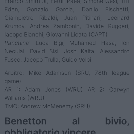
Franco Smith Jr, Fetuli Paea, Simone Gesi, Tiff
Eden, Gonzalo Garcia, Danilo Fischetti,
Giampietro Ribaldi, Juan Pitinari, Leonard
Krumov, Andrea Zambonin, Davide Ruggeri,
Iacopo Bianchi, Giovanni Licata (CAPT)
Panchina
: Luca Bigi, Muhamed Hasa, Ion
Neculai, David Sisi, Josh Kaifa, Alessandro
Fusco, Jacopo Trulla, Guido Volpi
Arbitro: Mike Adamson (SRU, 78th league
game)
AR 1: Adam Jones (WRU) AR 2: Carwyn
Williams (WRU)
TMO: Andrew McMenemy (SRU)
Benetton al bivio,
obbligatorio vincere