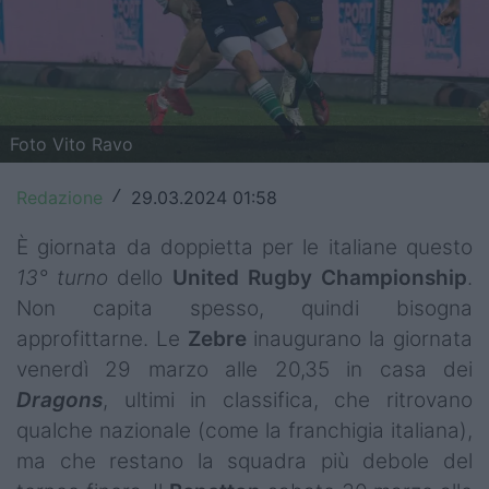
Top14
Premiership
Champions Cup
Foto Vito Ravo
Challenge Cup
Redazione
29.03.2024 01:58
/
World Rugby
È giornata da doppietta per le italiane questo
Rugby World Cup
13° turno
dello
United Rugby Championship
.
Non capita spesso, quindi bisogna
Super Rugby
approfittarne. Le
Zebre
inaugurano la giornata
Rugby in TV
venerdì 29 marzo alle 20,35 in casa dei
Dragons
, ultimi in classifica, che ritrovano
Mercato
qualche nazionale (come la franchigia italiana),
ma che restano la squadra più debole del
Serie A Elite