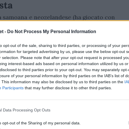
sta
nea samoana e neozelandese (ha giocato con
imo giocatore di rugby a indossare un
t -
Do Not Process My Personal Information
27 gennaio, nel derby fra
Bristol Bear e Bath
,
gli spalti, per la 12ª giornata del torneo.
to opt-out of the sale, sharing to third parties, or processing of your per
dere il match su Mola Tv. La tecnologia si
formation for targeted advertising by us, please use the below opt-out s
r selection. Please note that after your opt-out request is processed y
moltiplicare le emozioni per gli spettatori
eing interest-based ads based on personal information utilized by us or
e di
Lautua
, si sentiranno protagonisti in
disclosed to third parties prior to your opt-out. You may separately opt-
losure of your personal information by third parties on the IAB’s list of
 il match. Qualcuno potrà lamentarsi per
. This information may also be disclosed by us to third parties on the
IA
ogica nel gioco, ma questa è la frontiera
Participants
that may further disclose it to other third parties.
l Data Processing Opt Outs
o opt-out of the Sharing of my personal data.