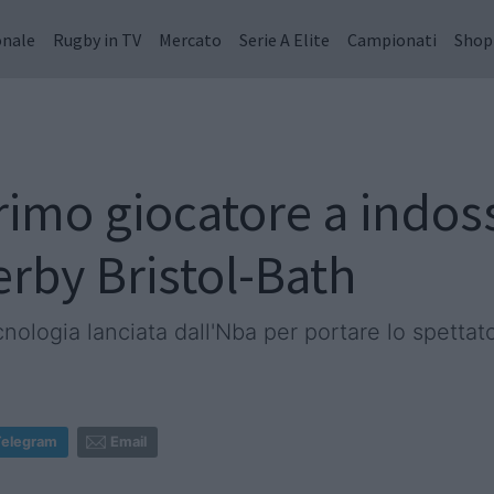
onale
Rugby in TV
Mercato
Serie A Elite
Campionati
Shop
rimo giocatore a indos
rby Bristol-Bath
ecnologia lanciata dall'Nba per portare lo spetta
Telegram
Email