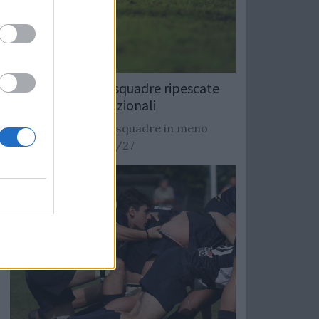
Rugby: Record di squadre ripescate
nei campionati nazionali
Si stimano oltre 20 squadre in meno
dalla stagione 2026/27