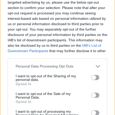
targeted advertising by us, please use the below opt-out
1 San Marco Venezia
section to confirm your selection. Please note that after your
opt-out request is processed you may continue seeing
interest-based ads based on personal information utilized by
us or personal information disclosed to third parties prior to
your opt-out. You may separately opt-out of the further
disclosure of your personal information by third parties on the
IAB’s list of downstream participants. This information may
Classifica Girone 4
also be disclosed by us to third parties on the
IAB’s List of
Downstream Participants
that may further disclose it to other
25 Rugby Roma Olimpic
third parties.
22 Polisportiva Paganica
Personal Data Processing Opt Outs
21 Cus Catania
I want to opt-out of the Sharing of my
personal data.
Opted In
20 Capitolina Cadetta
I want to opt-out of the Sale of my
16 Rugby L’Aquila
Personal Data.
Opted In
15 Benevento
I want to opt-out of processing my
Personal Data for Targeted Advertising.