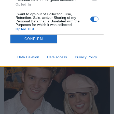
Opted In
14 Frascati Rugby
I want to opt-out of Collection, Use,
10 US Roma
Retention, Sale, and/or Sharing of my
Personal Data that Is Unrelated with the
Purposes for which it was collected.
5 Messina Rugby
Opted Out
0 Arechi Salerno
CONFIRM
Data Deletion
Data Access
Privacy Policy