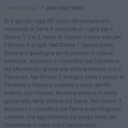
Top14
Daniele Goegan
04.12.2022 19:50
/
Premiership
Si è giocato oggi l’8° turno del campionato
nazionale di Serie B maschile di rugby per il
Champions Cup
Girone 1, 2 e 3, turno di risposo invece solo per
il Girone 4 al sud. Nel Girone 1 Varese batte
Challenge Cup
Savona e guadagna punti preziosi in chiave
World Rugby
salvezza, sorpasso in classifica del Capoterra
sul Monferrato grazie alla vittoria interna con il
Rugby World Cup
Piacenza. Nel Girone 2 Bologna cede il passo al
Super Rugby
Florentia e Viadana cadetta a casa del KO
interno con Firenze, Modena sempre in testa
Rugby in TV
grazie alla netta vittoria sul Siena. Nel Girone 3
Mercato
sorpasso in classifica del Feltre e del Mogliano
cadetta che approfittano del passo falso del
Serie A Elite
Castellana in casa con Franciacorta.