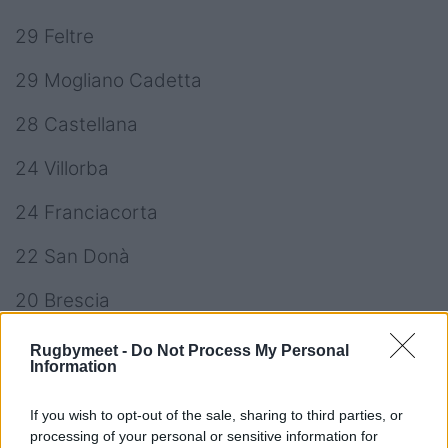
29 Feltre
29 Mogliano Cadetta
28 Castellana
24 Villorba
24 Franciacorta
22 San Donà
20 Brescia
9 Mirano
Rugbymeet -
Do Not Process My Personal
Information
6 Cus Padova
If you wish to opt-out of the sale, sharing to third parties, or
5 Botticino
processing of your personal or sensitive information for