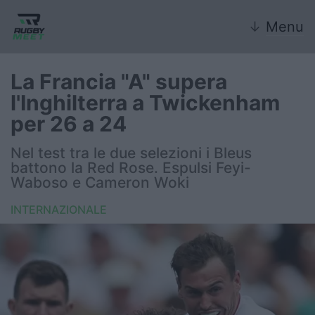
↓
Menu
La Francia "A" supera
l'Inghilterra a Twickenham
Nazionale
per 26 a 24
Nazionali giovanili
Nel test tra le due selezioni i Bleus
battono la Red Rose. Espulsi Feyi-
Rugby Sevens
Waboso e Cameron Woki
INTERNAZIONALE
FIR
Internazionale
6 Nazioni
United Rugby Championship