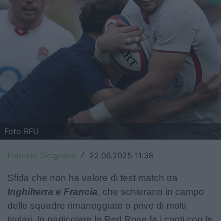
Top14
Premiership
Champions Cup
Challenge Cup
World Rugby
Rugby World Cup
Foto RFU
Super Rugby
Fabrizio Sicignano
22.06.2025 11:38
/
Rugby in TV
Sfida che non ha valore di test match tra
Mercato
Inghilterra e Francia
, che schierano in campo
delle squadre rimaneggiate o prive di molti
Serie A Elite
titolari. In particolare la Red Rose fa i conti con le