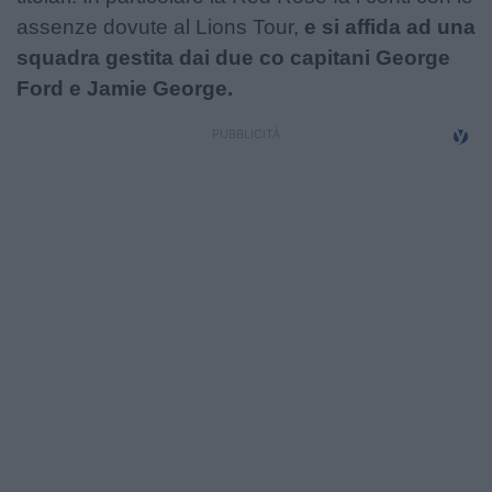
Campionati
assenze dovute al Lions Tour,
e si affida ad una
squadra gestita dai due co capitani George
Serie A
Ford e Jamie George.
Serie B
Serie C
Femminile
Giovanili
Coppa Italia
Minirugby
Eventi
Top10