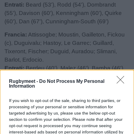
Entrati:
Beard (53'), Rodd (54'), Dombrandt
(55'), Davison (60'), Kenningham (60'), Quirke
(60'), Dan (67'), Cunningham-South (69')
Francia:
Attissogbe; Moustin, Gailleton, Fickou
(c), Duguivalu; Hastoy, Le Garrec; Guillard,
Tixeront, Fischer; Duguid, Auradou; Slimani,
Barlot, Erdocio.
Entrati:
Berdeu (40'), Malez (46'), Bamba (46'),
Taofifénua (46'), van Tonder (46'), Woki (46') 55',
Rugbymeet -
Do Not Process My Personal
Marchand (60'), Jauneau (60'), Duguid (rientrato
Information
77')
If you wish to opt-out of the sale, sharing to third parties, or
processing of your personal or sensitive information for
targeted advertising by us, please use the below opt-out
section to confirm your selection. Please note that after your
opt-out request is processed you may continue seeing
interest-based ads based on personal information utilized by