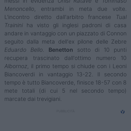
messi in evidenza
Onisi Ratave
e
Tommaso
Campionati
Menoncello
, entrambi in meta due volte.
L'incontro diretto dall'arbitro francese
Tual
Serie A
Trainini
ha visto gli inglesi padroni di casa
Serie B
andare in vantaggio con un piazzato di Connon
seguito dalla meta dell'ex pilone delle Zebre
Serie C
Eduardo Bello
.
Benetton
sotto di 10 punti
Femminile
recupera trascinato dall'ottimo numero 10
Albornoz
, il primo tempo si chiude con i Leoni
Giovanili
Biancoverdi in vantaggio 13-22. Il secondo
tempo è tutto Biancoverde, finisce 18-57 con 8
Coppa Italia
mete totali (di cui 5 nel secondo tempo)
Minirugby
marcate dai trevigiani.
Eventi
Top10