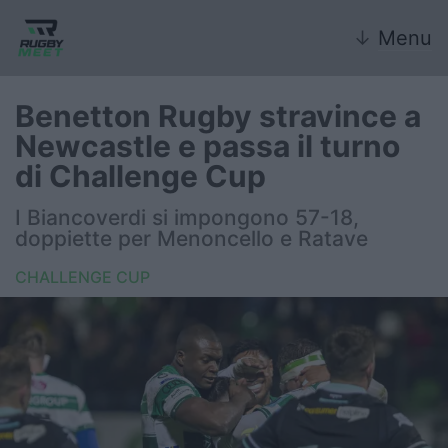
↓
Menu
Benetton Rugby stravince a
Newcastle e passa il turno
Nazionale
di Challenge Cup
Nazionali giovanili
I Biancoverdi si impongono 57-18,
doppiette per Menoncello e Ratave
Rugby Sevens
CHALLENGE CUP
FIR
Internazionale
6 Nazioni
United Rugby Championship