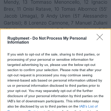
Mendy, 13 Tommaso Menoncello, 12 Ignacio
Brex, 11 Onisi Ratave, 10 Tomas Albornoz (55′
Jacob Umaga), 9 Andy Uren (51′ Alessandro
Garbisi); 8 Lorenzo Cannone, 7 Manuel Zuliani
(51′ Alessandro Izekor), 6 Sebastian Negri, 5 Eli
Snyman (64′ Federico Ruzza), 4 Niccolò
Rugbymeet -
Do Not Process My Personal
Information
Cannone (55′ Gideon Koegelenberg), Giosué
Zilocchi (45′ Tiziano Pasquali), 2 Gianmarco
If you wish to opt-out of the sale, sharing to third parties, or
Lucchesi (45′ Bautista Bernasconi), 1 Thomas
processing of your personal or sensitive information for
Gallo (40′ Federico Zani).
targeted advertising by us, please use the below opt-out
section to confirm your selection. Please note that after your
Head Coach
: Marco Bortolami.
opt-out request is processed you may continue seeing
interest-based ads based on personal information utilized by
us or personal information disclosed to third parties prior to
your opt-out. You may separately opt-out of the further
disclosure of your personal information by third parties on the
IAB’s list of downstream participants. This information may
also be disclosed by us to third parties on the
IAB’s List of