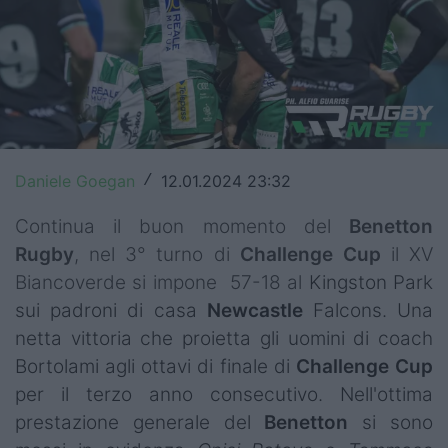
Top14
Premiership
Champions Cup
Challenge Cup
Daniele Goegan
12.01.2024 23:32
/
World Rugby
Continua il buon momento del
Benetton
Rugby World Cup
Rugby
, nel 3° turno di
Challenge Cup
il XV
Biancoverde si impone 57-18 al
Kingston Park
Super Rugby
sui padroni di casa
Newcastle
Falcons. Una
Rugby in TV
netta vittoria che proietta gli uomini di coach
Bortolami agli ottavi di finale di
Challenge Cup
Mercato
per il terzo anno consecutivo. Nell'ottima
prestazione generale del
Benetton
si sono
Serie A Elite