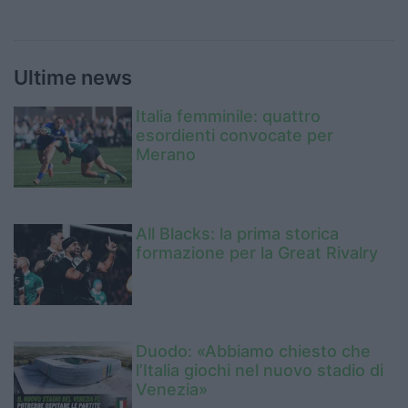
Ultime news
Italia femminile: quattro
esordienti convocate per
Merano
All Blacks: la prima storica
formazione per la Great Rivalry
Duodo: «Abbiamo chiesto che
l’Italia giochi nel nuovo stadio di
Venezia»