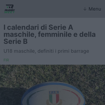
↓
Menu
I calendari di Serie A
maschile, femminile e della
Nazionale
Serie B
Nazionali giovanili
U18 maschile, definiti i primi barrage
Rugby Sevens
FIR
FIR
Internazionale
6 Nazioni
United Rugby Championship