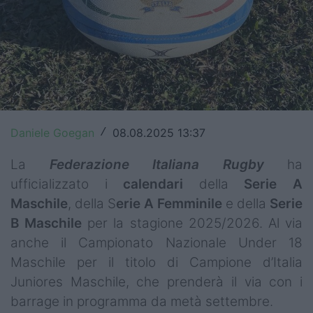
Top14
Premiership
Champions Cup
Challenge Cup
Daniele Goegan
08.08.2025 13:37
/
World Rugby
La
Federazione Italiana Rugby
ha
Rugby World Cup
ufficializzato i
calendari
della
Serie A
Super Rugby
Maschile
, della S
erie A Femminile
e della
Serie
B
Maschile
per la stagione 2025/2026. Al via
Rugby in TV
anche il Campionato Nazionale Under 18
Maschile per il titolo di Campione d’Italia
Mercato
Juniores Maschile, che prenderà il via con i
Serie A Elite
barrage in programma da metà settembre.