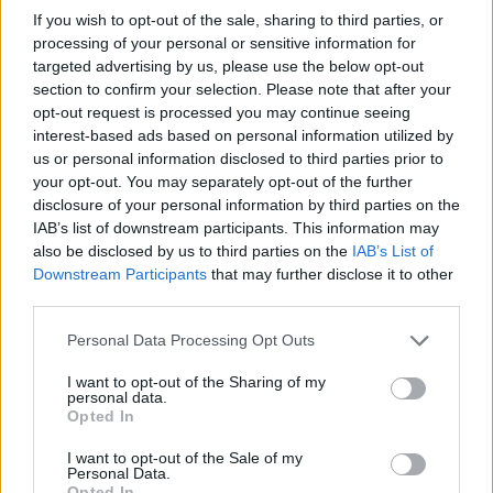
che hanno preso parte ai due gironi della
If you wish to opt-out of the sale, sharing to third parties, or
stagione precedente sono automaticamente
processing of your personal or sensitive information for
ammesse, mentre le restanti saranno
targeted advertising by us, please use the below opt-out
section to confirm your selection. Please note that after your
determinate dagli esiti della Fase di
opt-out request is processed you may continue seeing
Qualificazione, in programma il 14, 21 e 28
interest-based ads based on personal information utilized by
settembre e il 5 ottobre 2025. La stagione
us or personal information disclosed to third parties prior to
your opt-out. You may separately opt-out of the further
regolare inizierà il 12 ottobre 2025 e si
disclosure of your personal information by third parties on the
concluderà il 3 maggio 2026. Ai play-off per il
IAB’s list of downstream participants. This information may
titolo accederanno le tre prime classificate dei
also be disclosed by us to third parties on the
IAB’s List of
Downstream Participants
that may further disclose it to other
gironi, oltre alla migliore seconda. La finale per
third parties.
l’assegnazione dello Scudetto di categoria è
fissata per il 31 maggio 2026.
Personal Data Processing Opt Outs
I want to opt-out of the Sharing of my
Le ultime tre classificate di ciascun girone
personal data.
Opted In
dovranno affrontare i barrage nel settembre
2026 per confermare la propria permanenza
I want to opt-out of the Sale of my
Personal Data.
nella competizione nazionale.
Opted In