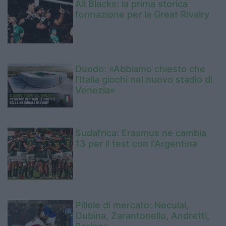
All Blacks: la prima storica
formazione per la Great Rivalry
Duodo: «Abbiamo chiesto che
l’Italia giochi nel nuovo stadio di
Venezia»
Sudafrica: Erasmus ne cambia
13 per il test con l'Argentina
Pillole di mercato: Neculai,
Oubina, Zarantonello, Andretti,