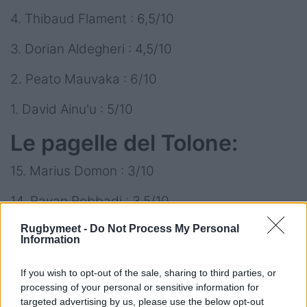
4. Thibaud Flament : 6,5/10
3. Dorian Aldegheri : 4,5/10
2. Peato Mauvaka : 6/10
1. David Ainu'u : 5/10
Le pagelle del Tolone:
15. Marius Domon : 3/10
14. Rayan Rebbadj : 3,5/10
Rugbymeet -
Do Not Process My Personal
13. Jérémy Sinzelle : 3/10
Information
12. Mathieu Smaili : 3/10
If you wish to opt-out of the sale, sharing to third parties, or
processing of your personal or sensitive information for
11. Gabin Villière : 3/10
targeted advertising by us, please use the below opt-out