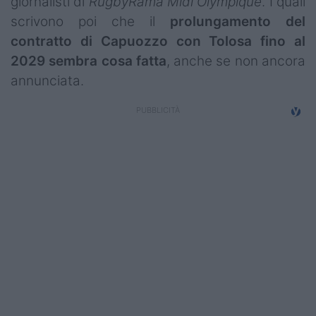
giornalisti di
RugbyRama Midi Olympique
. I quali
Campionati
scrivono poi che il
prolungamento del
contratto di Capuozzo con Tolosa fino al
Serie A
2029 sembra cosa fatta
, anche se non ancora
Serie B
annunciata.
Serie C
Femminile
Giovanili
Coppa Italia
Minirugby
Eventi
Top10