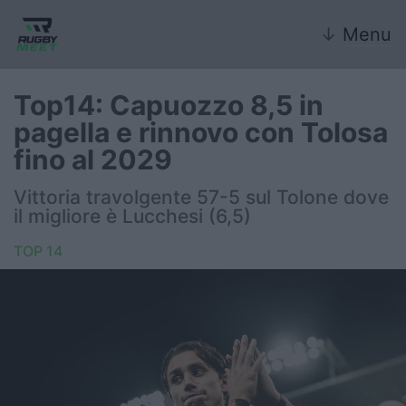
↓
Menu
Top14: Capuozzo 8,5 in
pagella e rinnovo con Tolosa
Nazionale
fino al 2029
Nazionali giovanili
Vittoria travolgente 57-5 sul Tolone dove
il migliore è Lucchesi (6,5)
Rugby Sevens
TOP 14
FIR
Internazionale
6 Nazioni
United Rugby Championship