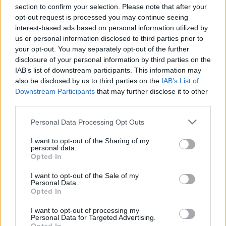
section to confirm your selection. Please note that after your
10. Enzo Hervé : 3/10
opt-out request is processed you may continue seeing
interest-based ads based on personal information utilized by
9. Ben White : 3/10
us or personal information disclosed to third parties prior to
your opt-out. You may separately opt-out of the further
8. Selevasio Tolofua : 5,5/10
disclosure of your personal information by third parties on the
IAB’s list of downstream participants. This information may
7. Jules Coulon : 4/10
also be disclosed by us to third parties on the
IAB’s List of
Downstream Participants
that may further disclose it to other
6. Mattéo Le Corvec : 4/10
third parties.
5. David Ribbans : 4,5/10
Personal Data Processing Opt Outs
I want to opt-out of the Sharing of my
4. Yannick Youyoutte : 4/10
personal data.
Opted In
3. Emerick Setiano : 4/10
I want to opt-out of the Sale of my
Personal Data.
2. Gianmarco Lucchesi : 6,5/10
Opted In
1. Jean-Baptiste Gros : 5/10
I want to opt-out of processing my
Personal Data for Targeted Advertising.