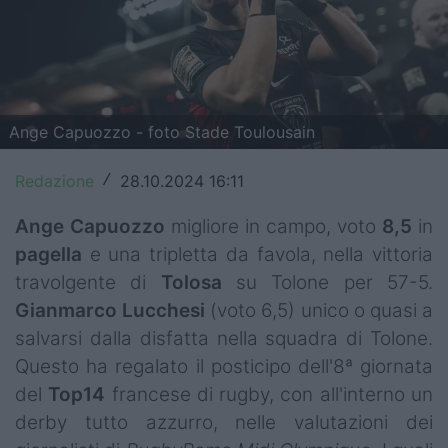
Top14
Premiership
Champions Cup
Ange Capuozzo - foto Stade Toulousain
Challenge Cup
Redazione
28.10.2024 16:11
/
World Rugby
Ange Capuozzo
migliore in campo, voto
8,5
in
Rugby World Cup
pagella
e una tripletta da favola, nella vittoria
travolgente di
Tolosa
su Tolone per 57-5.
Super Rugby
Gianmarco
Lucchesi
(voto 6,5) unico o quasi a
Rugby in TV
salvarsi dalla disfatta nella squadra di Tolone.
Questo ha regalato il posticipo dell'8ª giornata
Mercato
del
Top14
francese di rugby, con all'interno un
derby tutto azzurro, nelle valutazioni dei
Serie A Elite