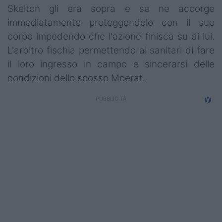
Skelton gli era sopra e se ne accorge
Campionati
immediatamente proteggendolo con il suo
Serie A
corpo impedendo che l'azione finisca su di lui.
L'arbitro fischia permettendo ai sanitari di fare
Serie B
il loro ingresso in campo e sincerarsi delle
Serie C
condizioni dello scosso Moerat.
Femminile
Giovanili
Coppa Italia
Minirugby
Eventi
Top10