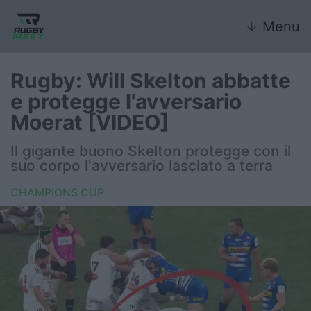
↓
Menu
Rugby: Will Skelton abbatte
e protegge l'avversario
Nazionale
Moerat [VIDEO]
Nazionali giovanili
Il gigante buono Skelton protegge con il
suo corpo l'avversario lasciato a terra
Rugby Sevens
CHAMPIONS CUP
FIR
Internazionale
6 Nazioni
United Rugby Championship