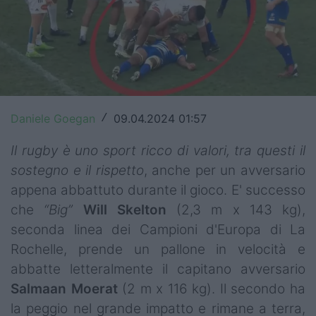
Top14
Premiership
Champions Cup
Challenge Cup
Daniele Goegan
09.04.2024 01:57
/
World Rugby
Il rugby è uno sport ricco di valori, tra questi il
sostegno e il rispetto
, anche per un avversario
Rugby World Cup
appena abbattuto durante il gioco. E' successo
Super Rugby
che
“Big”
Will Skelton
(2,3 m x 143 kg),
seconda linea dei Campioni d'Europa di La
Rugby in TV
Rochelle, prende un pallone in velocità e
Mercato
abbatte letteralmente il capitano avversario
Salmaan Moerat
(2 m x 116 kg). Il secondo ha
Serie A Elite
la peggio nel grande impatto e rimane a terra,