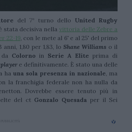
atore
del 7° turno dello
United Rugby
 stata decisiva nella
vittoria delle Zebre a
er 22-19
, con le mete al 6' e al 25' del primo
 anni, 1,80 per 1,83, lo
Shane Williams
o il
o da
Colorno
in
Serie A Elite
prima di
 player
e definitivamente. È stato una delle
ra ha
una sola presenza in nazionale
, ma
n la franchigia federale non ha nulla da
netton. Dovrebbe essere tenuto più in
celte del ct
Gonzalo
Quesada
per il Sei