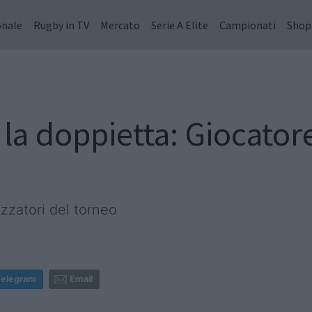
onale
Rugby in TV
Mercato
Serie A Elite
Campionati
Shop
 la doppietta: Giocator
izzatori del torneo
Telegram
Email