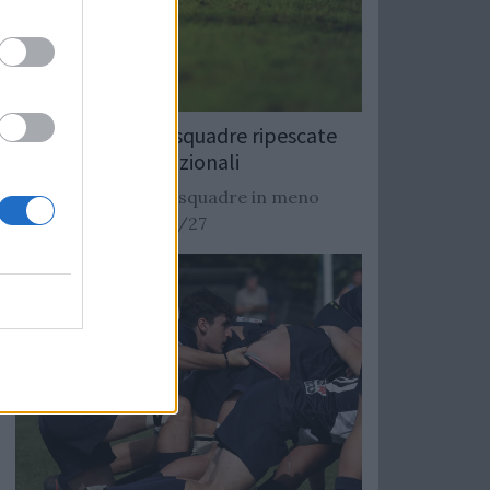
Rugby: Record di squadre ripescate
nei campionati nazionali
Si stimano oltre 20 squadre in meno
dalla stagione 2026/27