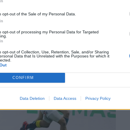
pegnato a evitare che i suoi piedi finissero
In
e il pallone nell'angolo. Un vero e proprio
o opt-out of the Sale of my Personal Data.
arti italiano, che ha aperto la strada alla
In
bilo alle Zebre dentro e fuori dal campo».
to opt-out of processing my Personal Data for Targeted
ing.
In
o opt-out of Collection, Use, Retention, Sale, and/or Sharing
ersonal Data that Is Unrelated with the Purposes for which it
lected.
Out
CONFIRM
Data Deletion
Data Access
Privacy Policy