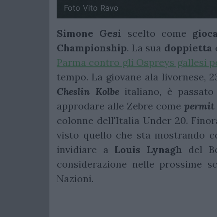
Foto Vito Ravo
Simone Gesi
scelto come
gioc
Championship
. La sua
doppietta
è
Parma contro gli Ospreys gallesi p
tempo. La giovane ala livornese, 23
Cheslin Kolbe
italiano, è passat
approdare alle Zebre come
permit
colonne dell'Italia Under 20. Fino
visto quello che sta mostrando co
invidiare a
Louis Lynagh
del Be
considerazione nelle prossime s
Nazioni.