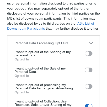
opportuna»
. Un dissenso, e quindi una critica
us or personal information disclosed to third parties prior to
indiretta, al lavoro del ct
Gonzalo Quesada
,
your opt-out. You may separately opt-out of the further
disclosure of your personal information by third parties on the
dei vertici tecnici federali e di chi ha
IAB’s list of downstream participants. This information may
programmato in modo diverso le
convocazioni
also be disclosed by us to third parties on the
IAB’s List of
di questo tour
. Vedremo dove porteranno
Downstream Participants
that may further disclose it to other
third parties.
questo tipo di interventi.
Personal Data Processing Opt Outs
I want to opt-out of the Sharing of my
personal data.
Opted In
I want to opt-out of the Sale of my
Personal Data.
Opted In
I want to opt-out of processing my
Personal Data for Targeted Advertising.
Opted In
I want to opt-out of Collection, Use,
Retention, Sale, and/or Sharing of my