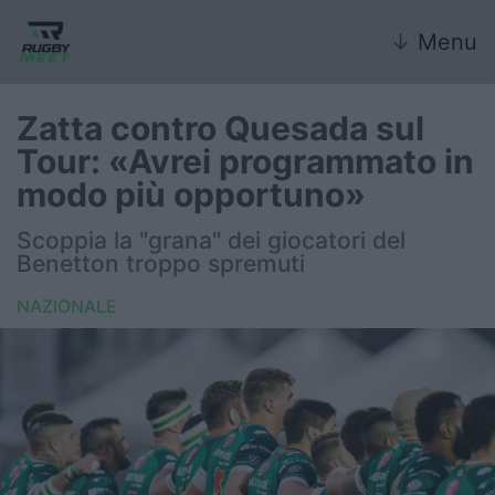
↓
Menu
Zatta contro Quesada sul
Tour: «Avrei programmato in
Nazionale
modo più opportuno»
Nazionali giovanili
Scoppia la "grana" dei giocatori del
Benetton troppo spremuti
Rugby Sevens
NAZIONALE
FIR
Internazionale
6 Nazioni
United Rugby Championship