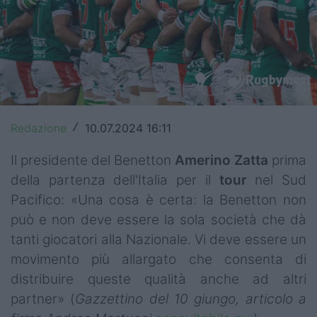
Top14
Premiership
Champions Cup
Challenge Cup
Redazione
10.07.2024 16:11
/
World Rugby
Il presidente del Benetton
Amerino Zatta
prima
Rugby World Cup
della partenza dell'Italia per il
tour
nel Sud
Pacifico: «Una cosa è certa: la Benetton non
Super Rugby
può e non deve essere la sola società che dà
Rugby in TV
tanti giocatori alla Nazionale. Vi deve essere un
movimento più allargato che consenta di
Mercato
distribuire queste qualità anche ad altri
partner» (
Gazzettino del 10 giungo, articolo a
Serie A Elite