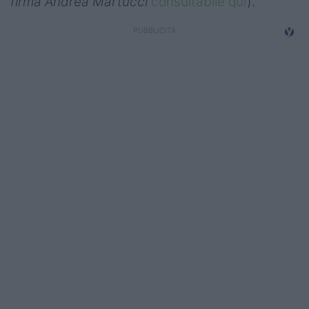
firma Andrea Martucci
consultabile qui
).
Campionati
Serie A
Serie B
Serie C
Femminile
Giovanili
Coppa Italia
Minirugby
Eventi
Top10