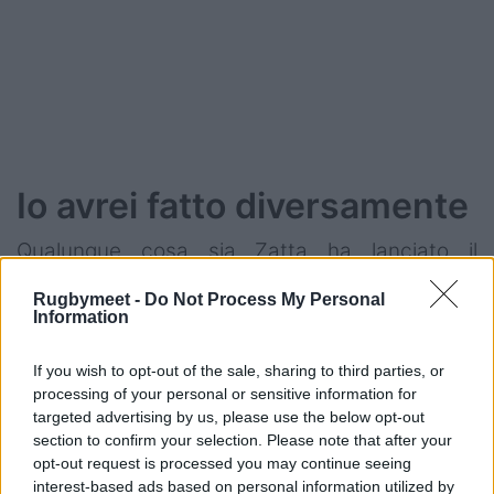
Io avrei fatto diversamente
Qualunque cosa sia Zatta ha lanciato il
confronto, o il guanto di sfida, nei rapporti fra
Rugbymeet -
Do Not Process My Personal
Fir, Benetton e il resto del movimento italiano.
Information
Significativo che sempre alla
Tribuna
nella
If you wish to opt-out of the sale, sharing to third parties, or
stessa intervista affermi, sulle convocazioni di
processing of your personal or sensitive information for
giocatori stanchi dopo una stagione
targeted advertising by us, please use the below opt-out
interminabile:
«Secondo me tutto ciò avrebbe
section to confirm your selection. Please note that after your
opt-out request is processed you may continue seeing
dovuto essere programmato in maniera più
interest-based ads based on personal information utilized by